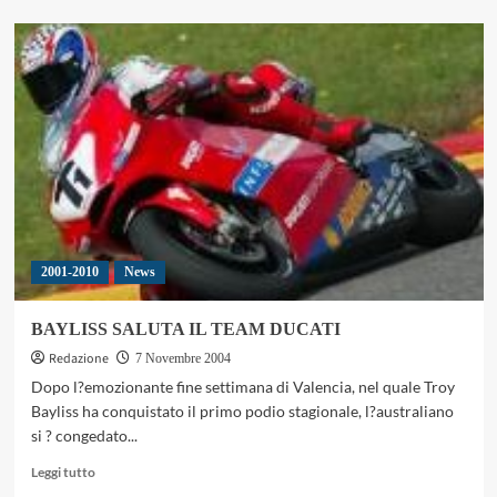
più
su
IL
14
NOVEMBRE
RITORNA
LA
CAVALCATA
DELLE
VALLI
OROBICHE
2001-2010
News
BAYLISS SALUTA IL TEAM DUCATI
Redazione
7 Novembre 2004
Dopo l?emozionante fine settimana di Valencia, nel quale Troy
Bayliss ha conquistato il primo podio stagionale, l?australiano
si ? congedato...
Leggi
Leggi tutto
di