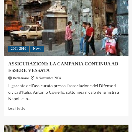
DESMOSEDICI
RR
AL
BANCO
DI
PROVA
2001-2010
News
ASSICURAZIONI: LA CAMPANIA CONTINUA AD
ESSERE VESSATA
Redazione
8 Novembre 2004
Il garante dell'assicurato presso l'associazione dei Difensori
civici d'Italia, Antonio Coviello, sottolinea il calo dei sinistri a
Napoli e in...
Leggi
Leggi tutto
di
più
su
ASSICURAZIONI: