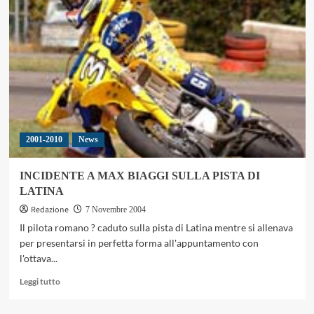
LA
CAMPANIA
CONTINUA
AD
ESSERE
VESSATA
2001-2010
News
INCIDENTE A MAX BIAGGI SULLA PISTA DI
LATINA
Redazione
7 Novembre 2004
Il pilota romano ? caduto sulla pista di Latina mentre si allenava
per presentarsi in perfetta forma all'appuntamento con
l'ottava...
Leggi
Leggi tutto
di
più