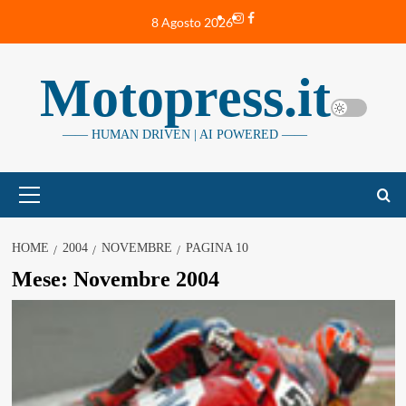
Vai
Instagram
Facebook
8 Agosto 2026
al
contenuto
Motopress.it
—— HUMAN DRIVEN | AI POWERED ——
Menu
principale
HOME
2004
NOVEMBRE
PAGINA 10
Mese:
Novembre 2004