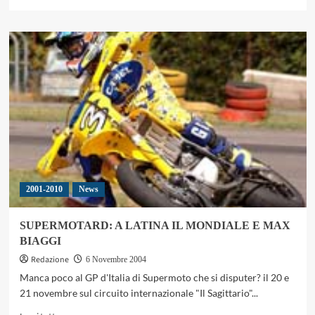
di
più
su
MOTOGP:
MATSUDO
RESTA
NELLA
250
2001-2010
News
SUPERMOTARD: A LATINA IL MONDIALE E MAX
BIAGGI
Redazione
6 Novembre 2004
Manca poco al GP d'Italia di Supermoto che si disputer? il 20 e
21 novembre sul circuito internazionale "Il Sagittario"...
Leggi