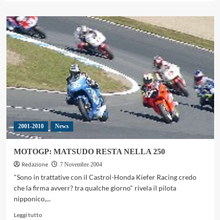
più
su
BAYLISS
SALUTA
IL
TEAM
DUCATI
2001-2010
News
MOTOGP: MATSUDO RESTA NELLA 250
Redazione
7 Novembre 2004
"Sono in trattative con il Castrol-Honda Kiefer Racing credo
che la firma avverr? tra qualche giorno" rivela il pilota
nipponico,...
Leggi
Leggi tutto