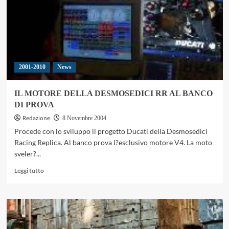
VALENTINO
2001-2010
News
IL MOTORE DELLA DESMOSEDICI RR AL BANCO
DI PROVA
Redazione
8 Novembre 2004
Procede con lo sviluppo il progetto Ducati della Desmosedici
Racing Replica. Al banco prova l?esclusivo motore V4. La moto
sveler?...
Leggi
Leggi tutto
di
più
su
IL
MOTORE
DELLA