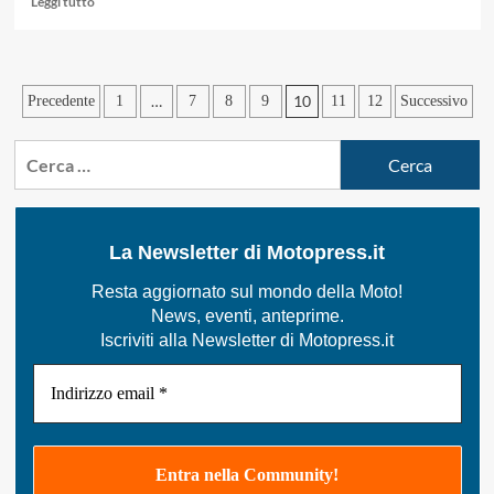
Leggi tutto
di
più
su
SUPERMOTARD:
Paginazione
…
10
Precedente
1
7
8
9
11
12
Successivo
A
LATINA
degli
IL
Ricerca
articoli
MONDIALE
per:
E
MAX
BIAGGI
La Newsletter di Motopress.it
Resta aggiornato sul mondo della Moto!
News, eventi, anteprime.
Iscriviti alla Newsletter di Motopress.it