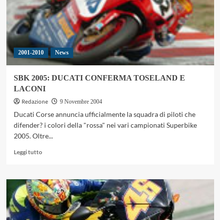
2001-2010
News
SBK 2005: DUCATI CONFERMA TOSELAND E
LACONI
Redazione
9 Novembre 2004
Ducati Corse annuncia ufficialmente la squadra di piloti che
difender? i colori della "rossa" nei vari campionati Superbike
2005. Oltre...
Leggi
Leggi tutto
di
più
su
SBK
2005:
DUCATI
CONFERMA