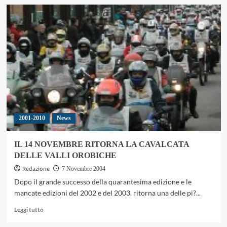
su
INCIDENTE
A
MAX
BIAGGI
SULLA
PISTA
DI
LATINA
2001-2010
News
IL 14 NOVEMBRE RITORNA LA CAVALCATA
DELLE VALLI OROBICHE
Redazione
7 Novembre 2004
Dopo il grande successo della quarantesima edizione e le
mancate edizioni del 2002 e del 2003, ritorna una delle pi?...
Leggi
Leggi tutto
di