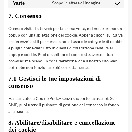
to
google-
Varie
Scopo in attesa di indagine
Consent
service
fonts
to
facebook
7. Consenso
service
varie
Quando visiti il sito web per la prima volta, noi mostreremo un
popup con una spiegazione dei cookie. Appena clicchi su “Salva
preferenze”, dai il permesso a noi di usare le categorie di cookie
e plugin come descritto in questa dichiarazione relativa ai
popup e cookie. Puoi disabilitare i cookie attraverso il tuo
browser, ma prendi in considerazione, che il nostro sito web
potrebbe non funzionare più correttamente.
7.1 Gestisci le tue impostazioni di
consenso
Hai caricato la Cookie Policy senza supporto javascript. Su
AMP, puoi usare il pulsante di gestione del consenso in fondo
alla pagina.
8. Abilitare/disabilitare e cancellazione
dei cookie