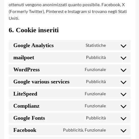
ottenuti vengono anonimizzati quanto possibile. Facebook, X
(Formerly Twitter), Pinterest e Instagram si trovano negli Stati
Uniti.
6. Cookie inseriti
Google Analytics
Statistiche
Consent
to
mailpoet
Pubblicità
Consent
service
to
google-
WordPress
Funzionale
Consent
service
analytics
to
mailpoet
Google various services
Pubblicità
Consent
service
to
wordpress
LiteSpeed
Funzionale
Consent
service
to
google-
Complianz
Funzionale
Consent
service
various-
to
litespeed
Google Fonts
Pubblicità
services
Consent
service
to
complianz
Facebook
Pubblicità, Funzionale
Consent
service