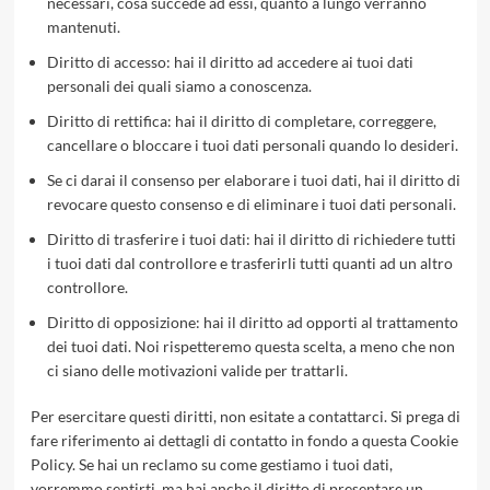
necessari, cosa succede ad essi, quanto a lungo verranno
mantenuti.
Diritto di accesso: hai il diritto ad accedere ai tuoi dati
personali dei quali siamo a conoscenza.
Diritto di rettifica: hai il diritto di completare, correggere,
cancellare o bloccare i tuoi dati personali quando lo desideri.
Se ci darai il consenso per elaborare i tuoi dati, hai il diritto di
revocare questo consenso e di eliminare i tuoi dati personali.
Diritto di trasferire i tuoi dati: hai il diritto di richiedere tutti
i tuoi dati dal controllore e trasferirli tutti quanti ad un altro
controllore.
Diritto di opposizione: hai il diritto ad opporti al trattamento
dei tuoi dati. Noi rispetteremo questa scelta, a meno che non
ci siano delle motivazioni valide per trattarli.
Per esercitare questi diritti, non esitate a contattarci. Si prega di
fare riferimento ai dettagli di contatto in fondo a questa Cookie
Policy. Se hai un reclamo su come gestiamo i tuoi dati,
vorremmo sentirti, ma hai anche il diritto di presentare un