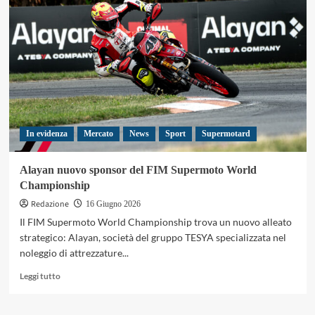
l’Italia
punta
in
alto
a
Saint
Wendel
In evidenza
Mercato
News
Sport
Supermotard
Alayan nuovo sponsor del FIM Supermoto World
Championship
Redazione
16 Giugno 2026
Il FIM Supermoto World Championship trova un nuovo alleato
strategico: Alayan, società del gruppo TESYA specializzata nel
noleggio di attrezzature...
Leggi
Leggi tutto
di
più
su