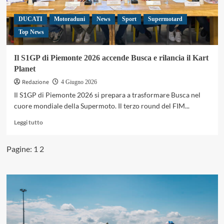
DUCATI
Motoraduni
News
Sport
Supermotard
Top News
Il S1GP di Piemonte 2026 accende Busca e rilancia il Kart
Planet
Redazione
4 Giugno 2026
Il S1GP di Piemonte 2026 si prepara a trasformare Busca nel
cuore mondiale della Supermoto. Il terzo round del FIM...
Leggi
Leggi tutto
di
più
Pagine:
1
2
su
Il
S1GP
di
Piemonte
2026
accende
Busca