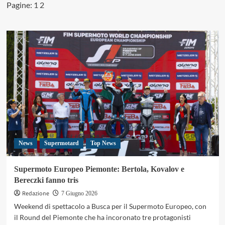
Pagine:
1
2
su
Supermoto
S1GP,
ad
Avila
Cortes
il
GP
Piemonte
e
la
leadership
iridata
News
Supermotard
Top News
Supermoto Europeo Piemonte: Bertola, Kovalov e
Bereczki fanno tris
Redazione
7 Giugno 2026
Weekend di spettacolo a Busca per il Supermoto Europeo, con
il Round del Piemonte che ha incoronato tre protagonisti