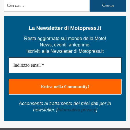
Ricerca
articoli
2018,
per:
la
supermoto
pensata
La Newsletter di Motopress.it
per
la
Resta aggiornato sul mondo della Moto!
pista
News, eventi, anteprime.
Iscriviti alla Newsletter di Motopress.it
Acconsento al trattamento dei miei dati per la
newsletter. [
Informativa privacy
]