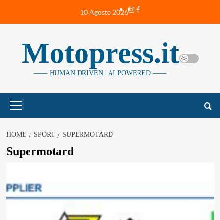
Vai
Instagram
Facebook
10 Agosto 2026
al
contenuto
Motopress.it
—— HUMAN DRIVEN | AI POWERED ——
Menu
principale
HOME
SPORT
SUPERMOTARD
Supermotard