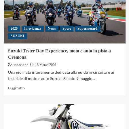
e
rilancia
il
Kart
Planet
2026
In evidenza
News
Sport
Supermotard
SUZUKI
Suzuki Tester Day Experience, moto e auto in pista a
Cremona
Redazione
18 Marzo 2026
Una giornata interamente dedicata alla guida in circuito e ai
test ride di moto e auto Suzuki. Sabato 9 maggio...
Leggi
Leggi tutto
di
più
su
Suzuki
Tester
Day
Experience,