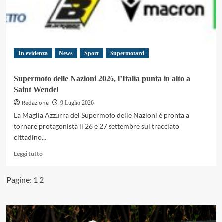
In evidenza
News
Sport
Supermotard
Supermoto delle Nazioni 2026, l’Italia punta in alto a
Saint Wendel
Redazione
9 Luglio 2026
La Maglia Azzurra del Supermoto delle Nazioni è pronta a
tornare protagonista il 26 e 27 settembre sul tracciato
cittadino...
Leggi
Leggi tutto
di
più
Pagine:
1
2
su
Supermoto
delle
Nazioni
2026,