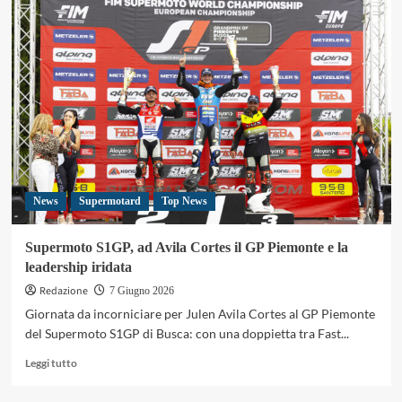
Alayan
nuovo
sponsor
del
FIM
Supermoto
World
Championship
News
Supermotard
Top News
Supermoto S1GP, ad Avila Cortes il GP Piemonte e la
leadership iridata
Redazione
7 Giugno 2026
Giornata da incorniciare per Julen Avila Cortes al GP Piemonte
del Supermoto S1GP di Busca: con una doppietta tra Fast...
Leggi
Leggi tutto
di
più