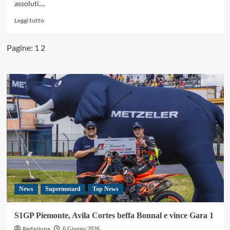
assoluti....
Leggi
Leggi tutto
di
più
Pagine:
1
2
su
Supermoto
Europeo
Piemonte:
Bertola,
Kovalov
e
Bereczki
fanno
tris
News
Supermotard
Top News
S1GP Piemonte, Avila Cortes beffa Bonnal e vince Gara 1
Redazione
6 Giugno 2026