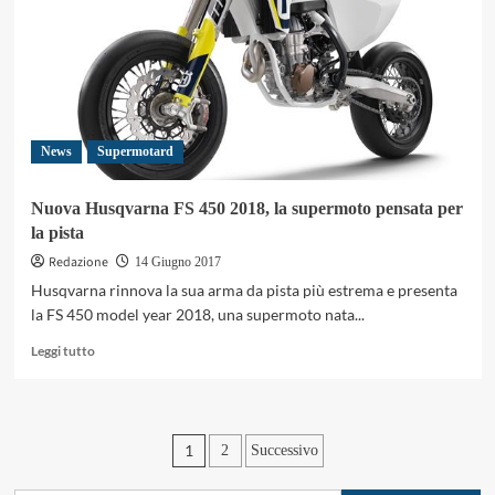
moto
e
auto
in
pista
a
Cremona
News
Supermotard
Nuova Husqvarna FS 450 2018, la supermoto pensata per
la pista
Redazione
14 Giugno 2017
Husqvarna rinnova la sua arma da pista più estrema e presenta
la FS 450 model year 2018, una supermoto nata...
Leggi
Leggi tutto
di
più
su
Nuova
Paginazione
1
2
Successivo
Husqvarna
FS
degli
450