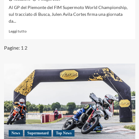
Al GP del Piemonte del FIM Supermoto World Championship,
sul tracciato di Busca, Julen Avila Cortes firma una giornata
da...
Leggi
Leggi tutto
di
più
Pagine:
1
2
su
S1GP
Piemonte,
Avila
Cortes
beffa
Bonnal
e
vince
Gara
1
News
Supermotard
Top News