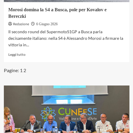
Morosi domina la S4 a Busca, pole per Kovalov e
Bereczki
Redazione
6 Giugno 2026
Il secondo round del SupermotoS1GP a Busca parla
decisamente italiano: nella S4 è Alessandro Morosi a firmare la
vittoria in...
Leggi
Leggi tutto
di
più
Pagine:
1
2
su
Morosi
domina
la
S4
a
Busca,
pole
per
Kovalov
e
Bereczki