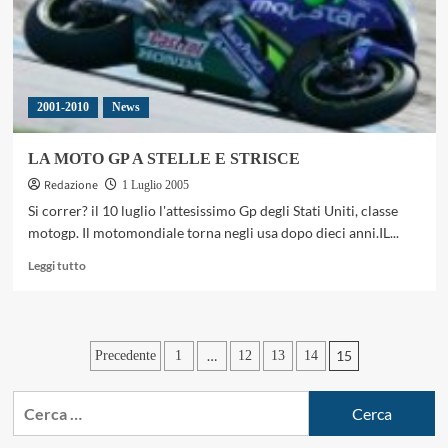
2001-2010
News
LA MOTO GP A STELLE E STRISCE
Redazione
1 Luglio 2005
Si correr? il 10 luglio l'attesissimo Gp degli Stati Uniti, classe
motogp. Il motomondiale torna negli usa dopo dieci anni.IL...
Leggi
Leggi tutto
di
più
su
LA
Paginazione
…
15
Precedente
1
12
13
14
MOTO
GP
degli
A
Ricerca
articoli
STELLE
per:
E