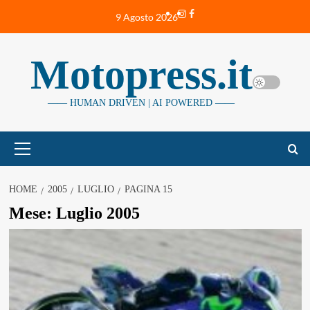
Vai
Instagram
Facebook
9 Agosto 2026
al
contenuto
Motopress.it
—— HUMAN DRIVEN | AI POWERED ——
Menu
principale
HOME
2005
LUGLIO
PAGINA 15
Mese:
Luglio 2005