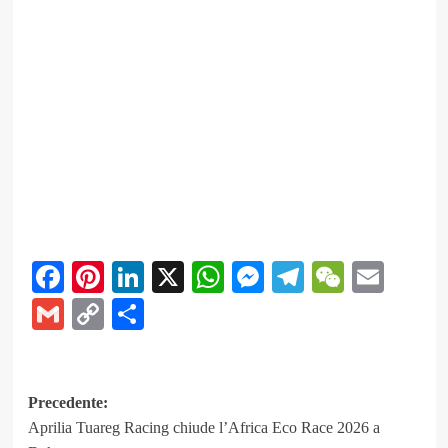
Facebook
Pinterest
LinkedIn
X
WhatsApp
Messenger
Telegram
WeCha
Emai
Gmail
Copy
Share
Link
Navigazione
Precedente:
Aprilia Tuareg Racing chiude l’Africa Eco Race 2026 a
articolo