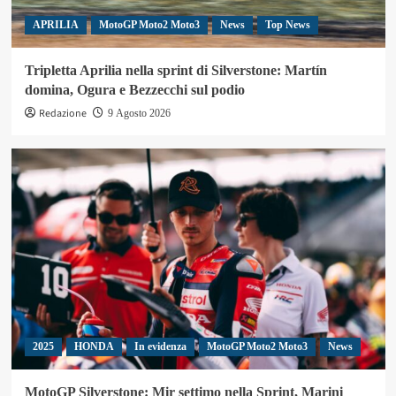
APRILIA
MotoGP Moto2 Moto3
News
Top News
Tripletta Aprilia nella sprint di Silverstone: Martín
domina, Ogura e Bezzecchi sul podio
Redazione
9 Agosto 2026
2025
HONDA
In evidenza
MotoGP Moto2 Moto3
News
MotoGP Silverstone: Mir settimo nella Sprint, Marini