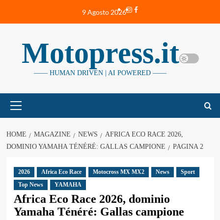
Vai
Instagram
Facebook
9 Agosto 2026
al
contenuto
Motopress.it
—— HUMAN DRIVEN | AI POWERED ——
Menu
principale
HOME
MAGAZINE
NEWS
AFRICA ECO RACE 2026,
DOMINIO YAMAHA TÉNÉRÉ: GALLAS CAMPIONE
PAGINA 2
2026
Africa Eco Race
Motocross MX MX2
News
Sport
Top News
YAMAHA
Africa Eco Race 2026, dominio
Yamaha Ténéré: Gallas campione