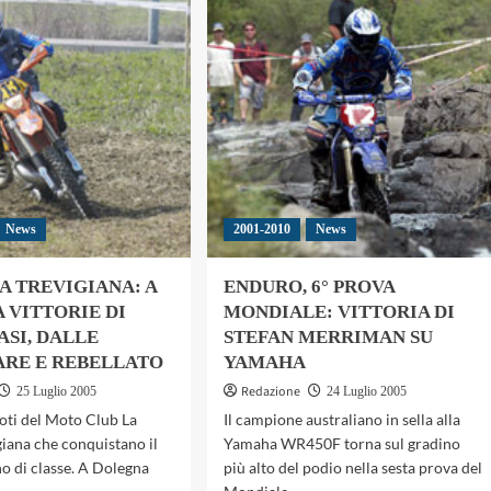
31
ETING
LUGLIO
ROPEO
2005:
TOCICLISTE
2?
PROVA
DEL
TROFEO
NAZIONALE
OTTOBIANO
CROSS2R
News
2001-2010
News
A TREVIGIANA: A
ENDURO, 6° PROVA
 VITTORIE DI
MONDIALE: VITTORIA DI
ASI, DALLE
STEFAN MERRIMAN SU
RE E REBELLATO
YAMAHA
Redazione
25 Luglio 2005
24 Luglio 2005
loti del Moto Club La
Il campione australiano in sella alla
iana che conquistano il
Yamaha WR450F torna sul gradino
o di classe. A Dolegna
più alto del podio nella sesta prova del