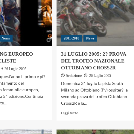
News
2001-2010
News
ING EUROPEO
31 LUGLIO 2005: 2? PROVA
LISTE
DEL TROFEO NAZIONALE
OTTOBIANO CROSS2R
26 Luglio 2005
Redazione
26 Luglio 2005
quest'anno il primo e pi?
ntamento del
Domenica 31 luglio la pista South
o femminile europeo,
Milano ad Ottobiano (Pv) ospiter? la
ua 5^ edizione.Centinaia
seconda prova del trofeo Ottobiano
te...
Cross2R e la...
gi
Leggi
Leggi tutto
di
più
su