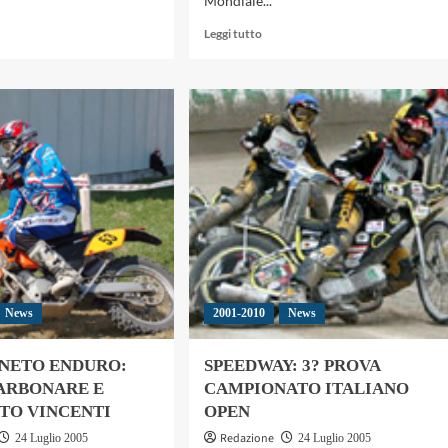
Mondiale...
gi
Leggi
Leggi tutto
di
più
su
ENDURO,
RCA
6°
VIGIANA:
PROVA
MONDIALE:
LEGNA
VITTORIA
TORIE
DI
STEFAN
TRIBIASI,
MERRIMAN
LLE
SU
RBONARE
YAMAHA
News
2001-2010
News
BELLATO
NETO ENDURO:
SPEEDWAY: 3? PROVA
ARBONARE E
CAMPIONATO ITALIANO
TO VINCENTI
OPEN
Redazione
24 Luglio 2005
24 Luglio 2005