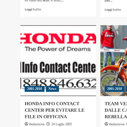
del...
Leggi
Leg
Leggi tutto
Leggi tutto
di
di
più
più
su
su
MAGLIA
LA
AZZURRA:
MA
L’IMPEGNO
TRE
DELLA
A
FMI
DO
NEL
VIT
FUORISTRADA
DI
PIE
DA
CA
E
2001-2010
News
2001-2010
RE
HONDA INFO CONTACT
TEAM VE
CENTER PER EVITARE LE
DALLE C
FILE IN OFFICINA
REBELLA
Redazione
Redazione
24 Luglio 2005