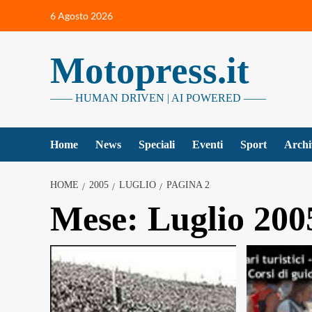
Vai
6 Agosto 2026
al
contenuto
Motopress.it
—— HUMAN DRIVEN | AI POWERED ——
Home
News
Speciali
Eventi
Sport
Archi
HOME
2005
LUGLIO
PAGINA 2
Mese:
Luglio 200