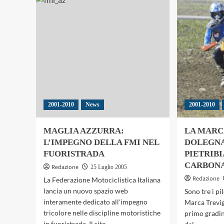
5?
SACHSENRING:
ME
ULTIMA
EU
TAPPA
MO
MOTO
GP
PRIMA
DELLA
PAUSA
ESTIVA
2001-2010
News
2001-2010
MAGLIA AZZURRA:
LA MARC
L’IMPEGNO DELLA FMI NEL
DOLEGNA
FUORISTRADA
PIETRIBI
CARBONA
Redazione
25 Luglio 2005
Redazione
La Federazione Motociclistica Italiana
lancia un nuovo spazio web
Sono tre i pi
interamente dedicato all'impegno
Marca Trevig
tricolore nelle discipline motoristiche
primo gradin
in fuoristrada. Il sito,...