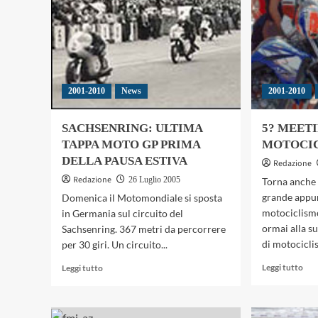
2001-2010
News
2001-2010
SACHSENRING: ULTIMA
5? MEET
TAPPA MOTO GP PRIMA
MOTOCIC
DELLA PAUSA ESTIVA
Redazione
Redazione
26 Luglio 2005
Torna anche 
grande appu
Domenica il Motomondiale si sposta
motociclism
in Germania sul circuito del
ormai alla s
Sachsenring. 367 metri da percorrere
di motociclis
per 30 giri. Un circuito...
Leg
Leggi
Leggi tutto
Leggi tutto
di
di
più
più
su
su