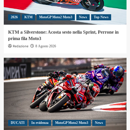
2026
KTM
MotoGP Moto2 Moto3
News
Top News
KTM a Silverstone: Acosta sesto nella Sprint, Perrone in
prima fila Moto3
Redazione
8 Agosto 2026
DUCATI
In evidenza
MotoGP Moto2 Moto3
News