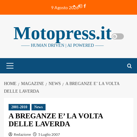
Vai
Instagram
Facebook
9 Agosto 2026
al
contenuto
Motopress.it
—— HUMAN DRIVEN | AI POWERED ——
Menu
principale
HOME
MAGAZINE
NEWS
A BREGANZE E’ LA VOLTA
DELLE LAVERDA
2001-2010
News
A BREGANZE E’ LA VOLTA
DELLE LAVERDA
Redazione
5 Luglio 2007