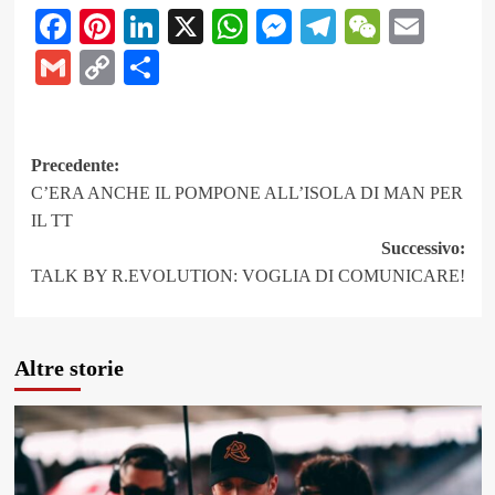
Facebook
Pinterest
LinkedIn
X
WhatsApp
Messenger
Telegram
WeCha
Emai
Gmail
Copy
Share
Link
Navigazione
Precedente:
C’ERA ANCHE IL POMPONE ALL’ISOLA DI MAN PER
articolo
IL TT
Successivo:
TALK BY R.EVOLUTION: VOGLIA DI COMUNICARE!
Altre storie