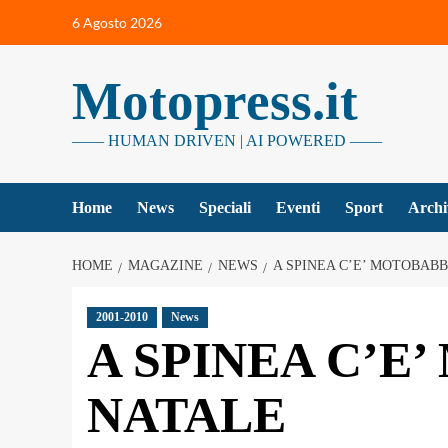
Vai
6 Agosto 2026
al
contenuto
Motopress.it
—— HUMAN DRIVEN | AI POWERED ——
Home
News
Speciali
Eventi
Sport
Archi
HOME
MAGAZINE
NEWS
A SPINEA C’E’ MOTOBAB
2001-2010
News
A SPINEA C’E
NATALE