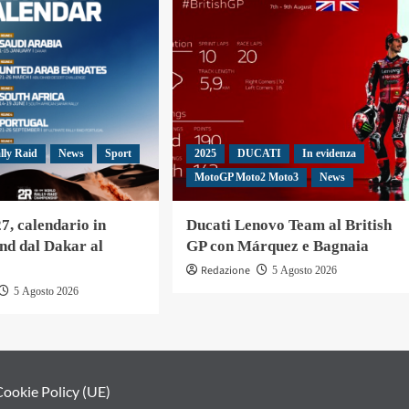
lly Raid
News
Sport
2025
DUCATI
In evidenza
MotoGP Moto2 Moto3
News
, calendario in
Ducati Lenovo Team al British
nd dal Dakar al
GP con Márquez e Bagnaia
Redazione
5 Agosto 2026
5 Agosto 2026
Cookie Policy (UE)