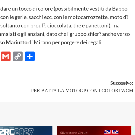
 dare un tocco di colore (possibilmente vestiti da Babbo
 con le gerle, sacchi ecc, con le motocarrozzette, moto d?
 soltanto con broul?, cioccolata, the e panettoni), ma
alati e gli anziani, dato che i gruppo sfiler? anche verso
oso Mariutto
di Mirano per porgere dei regali.
er
ram
Chat
Email
Gmail
Copy
Share
Link
Successivo:
PER BATTA LA MOTOGP CON I COLORI WCM