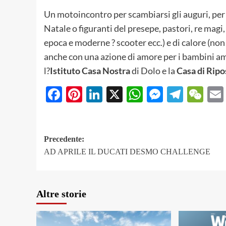
Un motoincontro per scambiarsi gli auguri, per
Natale o figuranti del presepe, pastori, re magi,
epoca e moderne ? scooter ecc.) e di calore (non
anche con una azione di amore per i bambini amm
l?
Istituto Casa Nostra
di Dolo e la
Casa di Rip
Facebook
Pinterest
LinkedIn
X
WhatsApp
Messeng
Teleg
We
Navigazione
Precedente:
AD APRILE IL DUCATI DESMO CHALLENGE
articolo
Altre storie