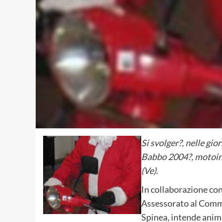
Si svolger?, nelle gi
Babbo 2004?, motoinc
(Ve).
In collaborazione con
Assessorato al Commer
Spinea, intende anim