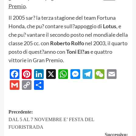
Premio
.
Il 2005 sar? la terza stagione del team Fortuna
Honda, che pu? contare sull?appoggio di
Lotus
, e
che pu? vantare il secondo posto nel mondiale della
classe 205 cc. con
Roberto Rolfo
nel 2003, il quarto
posto di quest?anno con
Toni El?as
e quattro
vittorie in Gran Premio.
Facebook
Pinterest
LinkedIn
X
WhatsApp
Messenger
Telegram
WeCha
Emai
Gmail
Copy
Share
Link
Navigazione
Precedente:
DAL 5 AL 7 NOVEMBRE E’ FESTA DEL
articolo
FUORISTRADA
Successivo: