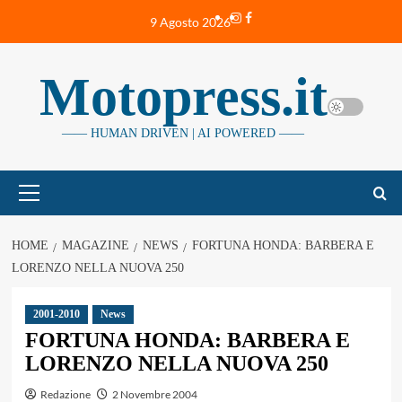
Vai
Instagram
Facebook
9 Agosto 2026
al
contenuto
Motopress.it
—— HUMAN DRIVEN | AI POWERED ——
Menu
principale
HOME
MAGAZINE
NEWS
FORTUNA HONDA: BARBERA E
LORENZO NELLA NUOVA 250
2001-2010
News
FORTUNA HONDA: BARBERA E
LORENZO NELLA NUOVA 250
Redazione
2 Novembre 2004