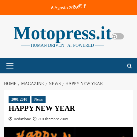
Vai
Instagram
Facebook
6 Agosto 2026
al
contenuto
Motopress.it
—— HUMAN DRIVEN | AI POWERED ——
Menu
principale
HOME
MAGAZINE
NEWS
HAPPY NEW YEAR
2001-2010
News
HAPPY NEW YEAR
Redazione
30 Dicembre 2005