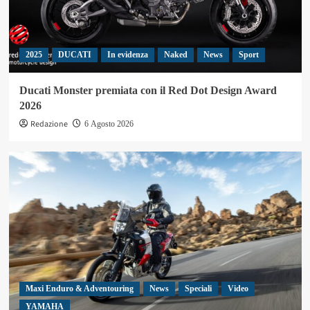
2025
DUCATI
In evidenza
Naked
News
Sport
Ducati Monster premiata con il Red Dot Design Award
2026
Redazione
6 Agosto 2026
Maxi Enduro & Adventouring
News
Speciali
Video
YAMAHA