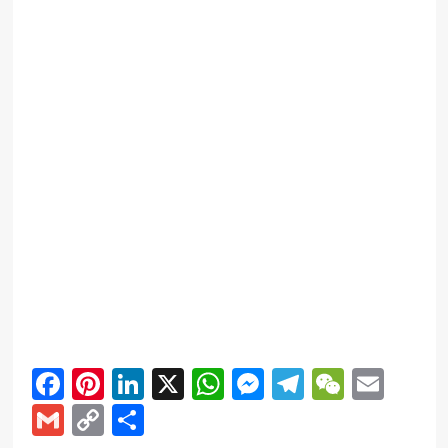
Facebook
Pinterest
LinkedIn
X
WhatsApp
Messenger
Telegram
WeCha
Emai
Gmail
Copy
Share