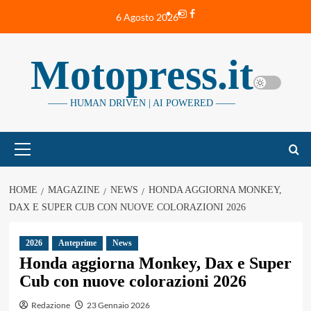
Vai
Instagram
Facebook
6 Agosto 2026
al
contenuto
Motopress.it
—— HUMAN DRIVEN | AI POWERED ——
Menu
principale
HOME
MAGAZINE
NEWS
HONDA AGGIORNA MONKEY,
DAX E SUPER CUB CON NUOVE COLORAZIONI 2026
2026
Anteprime
News
Honda aggiorna Monkey, Dax e Super
Cub con nuove colorazioni 2026
Redazione
23 Gennaio 2026