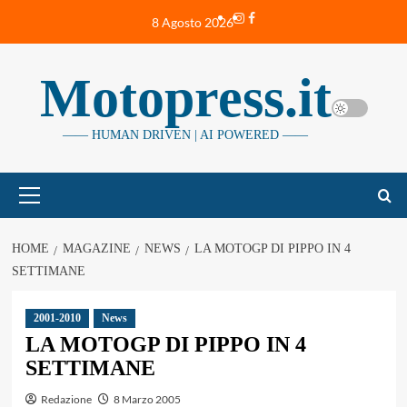
Vai
Instagram
Facebook
8 Agosto 2026
al
contenuto
Motopress.it
—— HUMAN DRIVEN | AI POWERED ——
Menu
principale
HOME
MAGAZINE
NEWS
LA MOTOGP DI PIPPO IN 4
SETTIMANE
2001-2010
News
LA MOTOGP DI PIPPO IN 4
SETTIMANE
Redazione
8 Marzo 2005