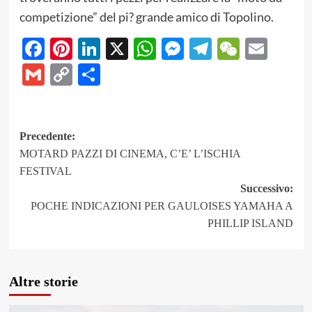
competizione” del pi? grande amico di Topolino.
Facebook
Pinterest
LinkedIn
X
WhatsApp
Messenger
Telegram
WeCha
Emai
Gmail
Copy
Share
Link
Navigazione
Precedente:
MOTARD PAZZI DI CINEMA, C’E’ L’ISCHIA
articolo
FESTIVAL
Successivo:
POCHE INDICAZIONI PER GAULOISES YAMAHA A
PHILLIP ISLAND
Altre storie