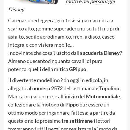
moto e dei personaggi
Disney.
Carena superleggera, grintosissima marmitta a
scarico alto, gomme superaderenti su tutti i tipi di
asfalto, sedile aerodinamico, freni a disco, casco
integrale con visiera mobile…
Indovinate che cosa ? uscito dalla
scuderia Disney
?
Almeno duecentocinquanta cavalli di pura
potenza, quelli della mitica
GPippo
!
Il divertente modellino ? da oggi in edicola, in
allegato al
numero 2572
del settimanale
Topolino
.
Manca ormai un mese all’inizio del
Motomondiale
,
collezionare la
motogp
di
Pippo
pu? essere un
ottimo modo per ingannare l’attesa: a partire da
questa e nelle prossime
tre settimane
i lettori
troveranno tutti i pezzi per realizzare la “moto da