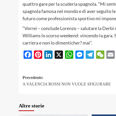
quattro gare per la scuderia spagnola. “Mi sento
spagnola famosa nel mondo e di aver seguito le o
futuro come professionista sportivo mi impone 
“Vorrei – conclude Lorenzo – salutare la Derbi 
Williams lo scorso weekend: vincendo la gara. 
carriera e non lo dimenticher? mai”.
Facebook
Pinterest
LinkedIn
X
WhatsApp
Messeng
Teleg
We
Navigazione
Precedente:
A VALENCIA ROSSI NON VUOLE SFIGURARE
articolo
Altre storie