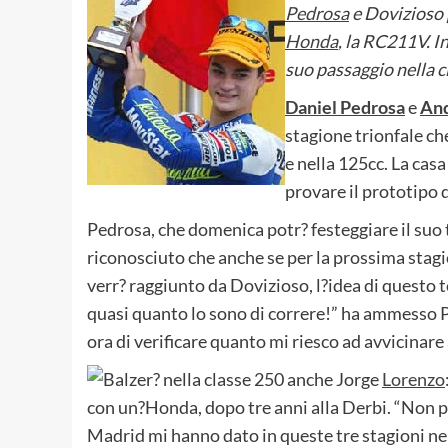
Pedrosa
e Dovizioso 
Honda
, la RC211V. I
suo passaggio nella c
Daniel Pedrosa
e
And
stagione trionfale c
e nella 125cc. La casa
provare il prototipo 
Pedrosa, che domenica potr? festeggiare il suo t
riconosciuto che anche se per la prossima stagi
verr? raggiunto da Dovizioso, l?idea di questo 
quasi quanto lo sono di correre!” ha ammesso P
ora di verificare quanto mi riesco ad avvicinare
Balzer? nella classe 250 anche Jorge
Lorenzo
con un?Honda, dopo tre anni alla Derbi. “Non po
Madrid mi hanno dato in queste tre stagioni n