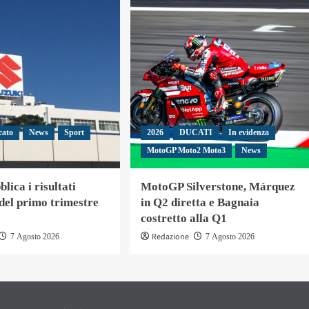
cato
News
Sport
2026
DUCATI
In evidenza
MotoGP Moto2 Moto3
News
lica i risultati
MotoGP Silverstone, Márquez
 del primo trimestre
in Q2 diretta e Bagnaia
costretto alla Q1
Redazione
7 Agosto 2026
7 Agosto 2026