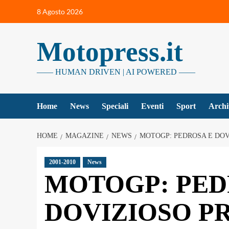
Vai
8 Agosto 2026
al
contenuto
Motopress.it
—— HUMAN DRIVEN | AI POWERED ——
Home
News
Speciali
Eventi
Sport
Archi
HOME
MAGAZINE
NEWS
MOTOGP: PEDROSA E DO
2001-2010
News
MOTOGP: PED
DOVIZIOSO P