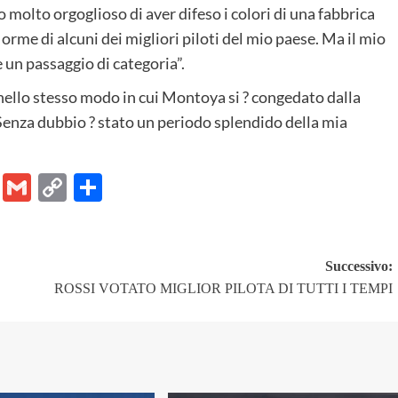
 molto orgoglioso di aver difeso i colori di una fabbrica
rme di alcuni dei migliori piloti del mio paese. Ma il mio
un passaggio di categoria”.
nello stesso modo in cui Montoya si ? congedato dalla
Senza dubbio ? stato un periodo splendido della mia
er
ram
Chat
Email
Gmail
Copy
Share
Link
Successivo:
ROSSI VOTATO MIGLIOR PILOTA DI TUTTI I TEMPI