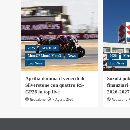
2025
APRILIA
MotoGP Moto2 Moto3
News
2026
Mer
Top News
Top News
Aprilia domina il venerdì di
Suzuki pubb
Silverstone con quattro RS-
finanziari
GP26 in top five
2026-2027
Redazione
Redazione
7 Agosto 2026