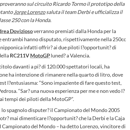
proveranno sul circuito Ricardo Tormo il prototipo della
ntanto
Jorge Lorenzo
saluta il team Derbi e ufficializza il
lasse 250 con la Honda.
rea Dovizioso
verranno premiati dalla Honda per la
he entrambi hanno disputato, rispettivamente nella 250cc
 nipponica infatti offrir? ai due piloti l?opportunit? di
della
RC211V
MotoGP
luned? a Valencia.
itolo davanti a pi? di 120.000 spettatori locali, ha
one ha intenzione di rimanere nella quarto di litro, dove
test l?entusiasma: “Sono impaziente di fare questo test,
edrosa. “Sar? una nuova esperienza per me e non vedo l?
 ai tempi dei piloti della MotoGP”.
: lo spagnolo disputer? il Campionato del Mondo 2005
tr? mai dimenticare l?opportunit? che la Derbi e la Caja
el Campionato del Mondo – ha detto Lorenzo, vincitore di