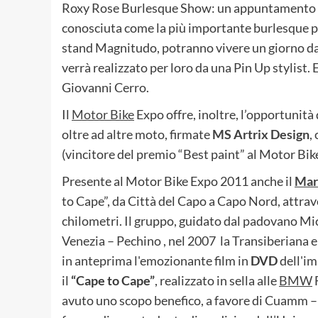
Roxy Rose Burlesque Show: un appuntamento imp
conosciuta come la più importante burlesque pe
stand Magnitudo, potranno vivere un giorno da Pi
verrà realizzato per loro da una Pin Up stylist. 
Giovanni Cerro.
Il
Motor Bike
Expo offre, inoltre, l’opportunit
oltre ad altre moto, firmate
MS Artrix Design
,
(vincitore del premio “Best paint” al Motor Bik
Presente al Motor Bike Expo 2011 anche il
Mar
to Cape”, da Città del Capo a Capo Nord, attrav
chilometri. Il gruppo, guidato dal padovano Mich
Venezia – Pechino , nel 2007 la Transiberiana e 
in anteprima l'emozionante film in
DVD
dell'im
il
“Cape to Cape”
, realizzato in sella alle
BMW
F
avuto uno scopo benefico, a favore di Cuamm – M