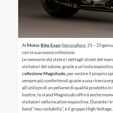
Al
Motor
Bike Expo
(
Veronafiere
, 21 – 23 genn
con la sua nuova collezione.
Le memorie old style e i dettagli street del m
visitatori del salone, grazie a un’isola espositiv
collezione Magnitudo
, per vestire il proprio s
sempre più confortevoli grazie a una ricerca er
all'utilizzo di un pellame di qualità prodotto in I
Inoltre, lo stand Magnitudo offrirà anche mome
visitatori nella location espositiva. Durante i t
band “neo rockabilly”, e il gruppo High Voltage