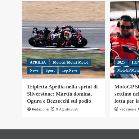
APRILIA
MotoGP Moto2 Moto3
2025
HO
News
Sport
Top News
MotoGP Mot
Tripletta Aprilia nella sprint di
MotoGP Si
Silverstone: Martín domina,
settimo ne
Ogura e Bezzecchi sul podio
lotta per l
Redazione
Redazione
9 Agosto 2026