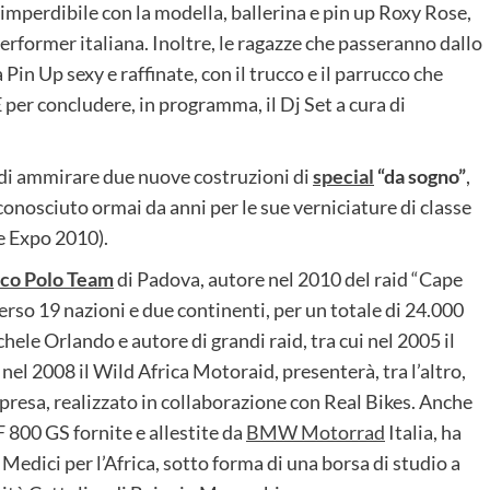
erdibile con la modella, ballerina e pin up Roxy Rose,
rformer italiana. Inoltre, le ragazze che passeranno dallo
n Up sexy e raffinate, con il trucco e il parrucco che
E per concludere, in programma, il Dj Set a cura di
à di ammirare due nuove costruzioni di
special
“da sogno”
,
 conosciuto ormai da anni per le sue verniciature di classe
e Expo 2010).
co Polo Team
di Padova, autore nel 2010 del raid “Cape
erso 19 nazioni e due continenti, per un totale di 24.000
ele Orlando e autore di grandi raid, tra cui nel 2005 il
nel 2008 il Wild Africa Motoraid, presenterà, tra l’altro,
presa, realizzato in collaborazione con Real Bikes. Anche
 800 GS fornite e allestite da
BMW Motorrad
Italia, ha
edici per l’Africa, sotto forma di una borsa di studio a