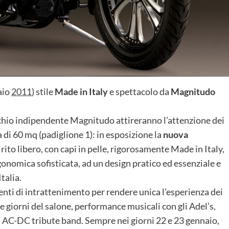
aio
2011
) stile
Made in Italy
e spettacolo da
Magnitudo
archio indipendente Magnitudo attireranno l’attenzione dei
a di 60 mq (padiglione 1): in esposizione la
nuova
pirito libero, con capi in pelle, rigorosamente Made in Italy,
gonomica sofisticata, ad un design pratico ed essenziale e
talia.
nti di intrattenimento per rendere unica l’esperienza dei
re giorni del salone, performance musicali con gli Adel’s,
, AC-DC tribute band. Sempre nei giorni 22 e 23 gennaio,