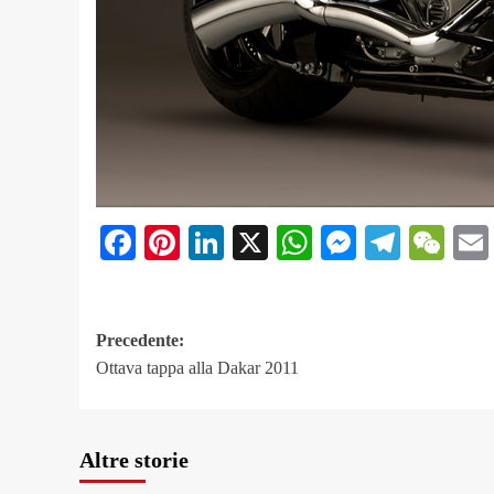
Facebook
Pinterest
LinkedIn
X
WhatsApp
Messeng
Teleg
We
Navigazione
Precedente:
Ottava tappa alla Dakar 2011
articolo
Altre storie