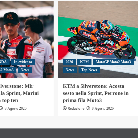
NDA
In evidenza
2026
KTM
MotoGP Moto2 Moto3
o2 Moto3
News
News
Top News
lverstone: Mir
KTM a Silverstone: Acosta
lla Sprint, Marini
sesto nella Sprint, Perrone in
a top ten
prima fila Moto3
Redazione
8 Agosto 2026
8 Agosto 2026