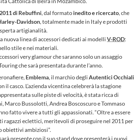
sità Cattolica di Beira in Mozambico.
2011 di
Rebuffini
, dal formato
inedito e ricercato
, che
r Harley-Davidson
, totalmente made in Italy e prodotti
sperta artigianalità.
a nuova linea di accessori dedicati ai modelli
V-ROD
:
llo stile e nei materiali.
ccessori very glamour che saranno solo un assaggio
Touring che sarà presentata durante l’anno.
ronafiere,
Emblema
, il marchio degli
Autentici Occhiali
n il casco. L’azienda vicentina celebrerà la stagione
ppresentata sulle piste di velocità, è stata ricca di
ini, Marco Bussolotti, Andrea Boscoscuro e Tommaso
no fatto vivere a tutti gli appassionati. “Oltre a essere
i ragazzi eclettici, meritevoli di proseguire nel 2011 per
 obiettivi ambiziosi”.
sarà presente con il suo stand dove presenterà i nuovi