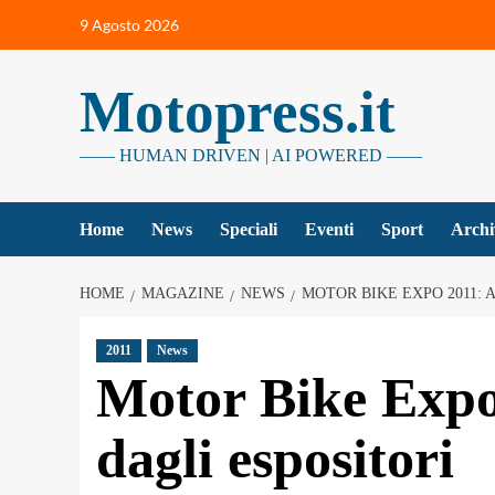
Vai
9 Agosto 2026
al
contenuto
Motopress.it
—— HUMAN DRIVEN | AI POWERED ——
Home
News
Speciali
Eventi
Sport
Archi
HOME
MAGAZINE
NEWS
MOTOR BIKE EXPO 2011: 
2011
News
Motor Bike Expo 
dagli espositori