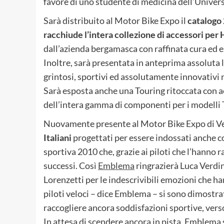
favore di uno studente di medicina dell’Univer
Sarà distribuito al Motor Bike Expo il
catalogo 
racchiude l’intera collezione di accessori pe
dall’azienda bergamasca con raffinata cura ed e
Inoltre, sarà presentata in anteprima assoluta l
grintosi, sportivi ed assolutamente innovativi ne
Sarà esposta anche una Touring ritoccata con a
dell’intera gamma di componenti per i modelli 
Nuovamente presente al Motor Bike Expo di Ve
Italiani
progettati per essere indossati anche co
sportiva 2010 che, grazie ai piloti che l’hanno ra
successi. Così
Emblema
ringrazierà Luca Verd
Lorenzetti per le indescrivibili emozioni che han
piloti veloci – dice Emblema – si sono dimostrat
raccogliere ancora soddisfazioni sportive, verso
In attesa di scendere ancora in pista, Emblema 