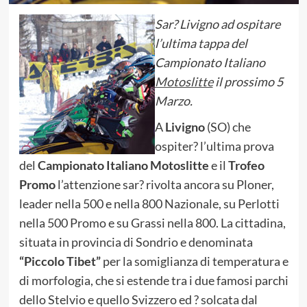
Sar? Livigno ad ospitare
l’ultima tappa del
Campionato Italiano
Motoslitte
il prossimo 5
Marzo.
A
Livigno
(SO) che
ospiter? l’ultima prova
del
Campionato Italiano Motoslitte
e il
Trofeo
Promo
l’attenzione sar? rivolta ancora su Ploner,
leader nella 500 e nella 800 Nazionale, su Perlotti
nella 500 Promo e su Grassi nella 800. La cittadina,
situata in provincia di Sondrio e denominata
“Piccolo Tibet”
per la somiglianza di temperatura e
di morfologia, che si estende tra i due famosi parchi
dello Stelvio e quello Svizzero ed ? solcata dal