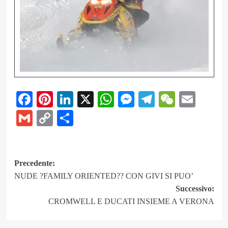
Facebook
Pinterest
LinkedIn
X
WhatsApp
Messenger
Telegram
WeCha
Emai
Gmail
Copy
Share
Link
Navigazione
Precedente:
NUDE ?FAMILY ORIENTED?? CON GIVI SI PUO’
articolo
Successivo:
CROMWELL E DUCATI INSIEME A VERONA