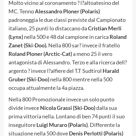
Molto vicino al coronamento ? l?altoatesino del
MC. Tenno
Alessandro Ploner (Polaris)
padroneggia le due classi previste dal Campionato
italiano, 25 punti lo distaccano da
Cristian Merli
(Lynx)
nella 500 e 48 dal campione in carica
Roland
Zanet (Ski-Doo).
Nella 800 sar? invece il fratello
Roland Ploner (Arctic-Cat)
a meno 25 il vero
antagonista di Alessandro. Terzo e alla ricerca dell?
argento ? invece l?alfiere del T.T Sudtirol
Harald
Gruber (Ski-Doo)
nella 800 mentre nella 500
occupa attualmente la 4a piazza.
Nella 800 Promozionale invece un solo punto
divide invece
Nicola Grassi (Ski-Doo)
dalla sua
prima vittoria nella. Lontano di ben 74 punti il suo
inseguitore
Luigi Muraro (Polaris)
. Differente la
situazione nella 500 dove
Denis Perlotti (Polaris)