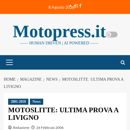
Vai
Instagram
Facebook
8 Agosto 2026
al
contenuto
Motopress.it
—— HUMAN DRIVEN | AI POWERED ——
Menu
principale
HOME
MAGAZINE
NEWS
MOTOSLITTE: ULTIMA PROVA A
LIVIGNO
2001-2010
News
MOTOSLITTE: ULTIMA PROVA A
LIVIGNO
Redazione
26 Febbraio 2006