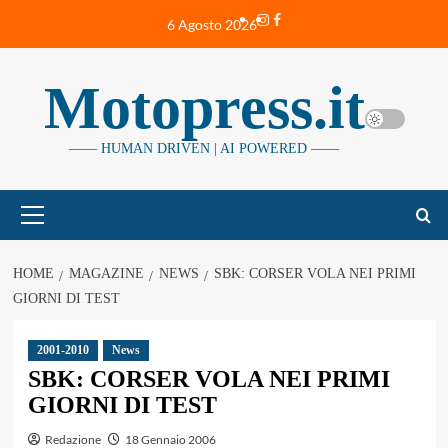
Vai
Instagram
Facebook
6 Agosto 2026
al
contenuto
Motopress.it
—— HUMAN DRIVEN | AI POWERED ——
Menu
principale
HOME
MAGAZINE
NEWS
SBK: CORSER VOLA NEI PRIMI
GIORNI DI TEST
2001-2010
News
SBK: CORSER VOLA NEI PRIMI
GIORNI DI TEST
Redazione
18 Gennaio 2006