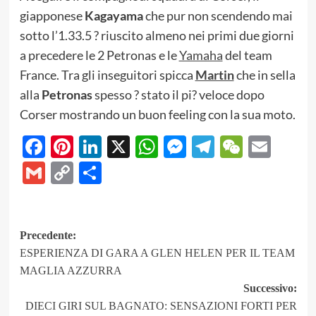
giapponese
Kagayama
che pur non scendendo mai
sotto l’1.33.5 ? riuscito almeno nei primi due giorni
a precedere le 2 Petronas e le
Yamaha
del team
France. Tra gli inseguitori spicca
Martin
che in sella
alla
Petronas
spesso ? stato il pi? veloce dopo
Corser mostrando un buon feeling con la sua moto.
Facebook
Pinterest
LinkedIn
X
WhatsApp
Messenger
Telegram
WeCha
Emai
Gmail
Copy
Share
Link
Navigazione
Precedente:
ESPERIENZA DI GARA A GLEN HELEN PER IL TEAM
articolo
MAGLIA AZZURRA
Successivo:
DIECI GIRI SUL BAGNATO: SENSAZIONI FORTI PER