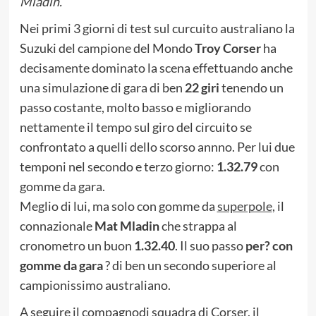
Mladin.
Nei primi 3 giorni di test sul curcuito australiano la
Suzuki del campione del Mondo
Troy Corser
ha
decisamente dominato la scena effettuando anche
una simulazione di gara di ben
22 giri
tenendo un
passo costante, molto basso e migliorando
nettamente il tempo sul giro del circuito se
confrontato a quelli dello scorso annno. Per lui due
temponi nel secondo e terzo giorno:
1.32.79
con
gomme da gara.
Meglio di lui, ma solo con gomme da
superpole
, il
connazionale
Mat Mladin
che strappa al
cronometro un buon
1.32.40
. Il suo passo
per? con
gomme da gara
? di ben un secondo superiore al
campionissimo australiano.
A seguire il compagnodi squadra di Corser, il