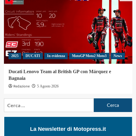
2025
DUCATI
In evidenza
MotoGP Moto2 Moto3
News
Ducati Lenovo Team al British GP con Márquez e
Bagnaia
Redazione
5 Agosto 2026
Ricerca
per:
La Newsletter di Motopress.it