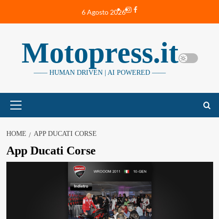
Vai
Instagram
Facebook
6 Agosto 2026
al
contenuto
Motopress.it
—— HUMAN DRIVEN | AI POWERED ——
Menu
principale
HOME
APP DUCATI CORSE
App Ducati Corse