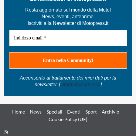
per
non
Resta aggiornato sul mondo della Moto!
perdersi
News, eventi, anteprime.
nulla
Iscriviti alla Newsletter di Motopress.it
della
MotoGP
2011
Acconsento al trattamento dei miei dati per la
newsletter. [
Informativa privacy
]
Home
News
Speciali
Eventi
Sport
Archivio
Cookie Policy (UE)
Instagram