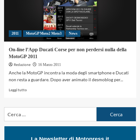
2011
MotoGP Moto2 Moto3
News
On-line l’App Ducati Corse per non perdersi nulla della
MotoGP 2011
Redazione
16 Marzo 2011
Anche la MotoGP incontra la moda degli smartphone e Ducati
non resta a guardare. Dopo aver animato il desmoblog per...
Leggi
Leggi tutto
di
più
su
Ricerca
On-
per:
line
l’App
Ducati
Corse
La Newsletter di Motopress.it