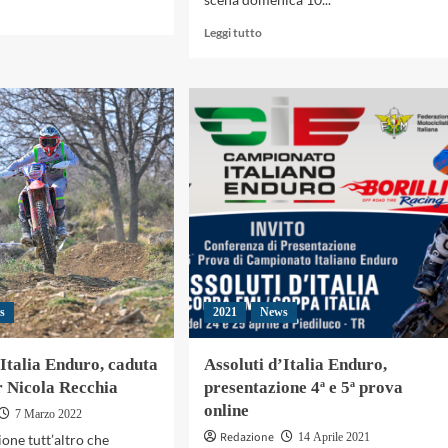
gi
Leggi
Leggi tutto
di
più
a
su
orio
Assoluti
le
d’Italia
Enduro,
atto
Recchia
quinto
oluti
nella
alia
450
uro
a
Cavaglià
s
2021
News
’Italia Enduro, caduta
Assoluti d’Italia Enduro,
er Nicola Recchia
presentazione 4ª e 5ª prova
online
7 Marzo 2022
Redazione
14 Aprile 2021
gione tutt’altro che