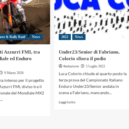
uro & Rally Raid
News
2022
News
ti Azzurri FMI, tra
Under23/Senior di Fabriano,
ale ed Enduro
Colorio sfiora il podio
Redazione
5 Luglio 2022
9 Marzo 2026
Luca Colorio chiude al quarto posto la
terza prova del Campionato Italiano
na intenso per il progetto
Enduro Under23/Senior andata in
Azzurri FMI, diviso tra il
scena a Fabriano, mancando...
gionale del Mondiale MX2
..
Leggi
Leggi tutto
di
gi
più
su
Under23/Senior
di