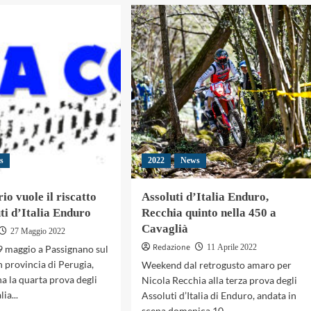
a
Fabriano,
nti
Colorio
urri
sfiora
,
il
podio
2
diale
uro
olore
s
2022
News
io vuole il riscatto
Assoluti d’Italia Enduro,
uti d’Italia Enduro
Recchia quinto nella 450 a
Cavaglià
27 Maggio 2022
Redazione
11 Aprile 2022
 maggio a Passignano sul
n provincia di Perugia,
Weekend dal retrogusto amaro per
na la quarta prova degli
Nicola Recchia alla terza prova degli
lia...
Assoluti d’Italia di Enduro, andata in
scena domenica 10...