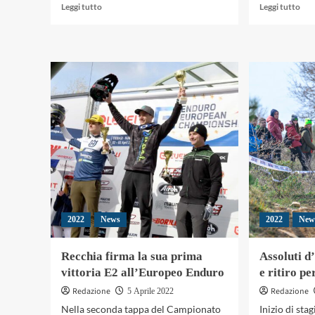
Leggi
Leg
Leggi tutto
Leggi tutto
di
di
più
più
su
su
Assoluti
Luc
d’Italia,
Col
il
vuo
Motoclub
il
Civezzano
risc
brilla
agli
a
Ass
Passignano
d’It
End
2022
News
2022
New
Recchia firma la sua prima
Assoluti d
vittoria E2 all’Europeo Enduro
e ritiro p
Redazione
Redazione
5 Aprile 2022
Nella seconda tappa del Campionato
Inizio di sta