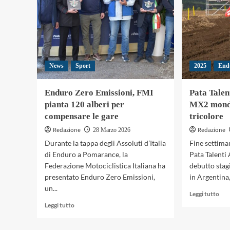
News
Sport
2025
End
Enduro Zero Emissioni, FMI
Pata Talen
pianta 120 alberi per
MX2 mondi
compensare le gare
tricolore
Redazione
Redazione
28 Marzo 2026
Durante la tappa degli Assoluti d’Italia
Fine settima
di Enduro a Pomarance, la
Pata Talenti 
Federazione Motociclistica Italiana ha
debutto sta
presentato Enduro Zero Emissioni,
in Argentina,.
un...
Leg
Leggi tutto
di
Leggi
Leggi tutto
più
di
su
più