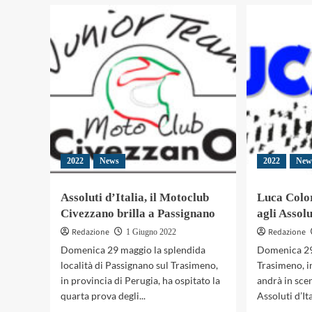
Pat
su
Tale
Enduro
Azz
Zero
FMI
Emissioni,
tra
FMI
MX
pianta
mon
120
ed
alberi
End
per
tric
compensare
le
gare
2022
News
2022
New
Assoluti d’Italia, il Motoclub
Luca Color
Civezzano brilla a Passignano
agli Assol
Redazione
Redazione
1 Giugno 2022
Domenica 29 maggio la splendida
Domenica 29
località di Passignano sul Trasimeno,
Trasimeno, i
in provincia di Perugia, ha ospitato la
andrà in sce
quarta prova degli...
Assoluti d’Ita