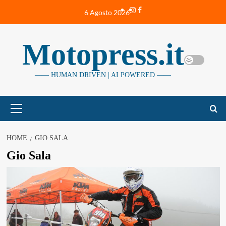
Vai
Instagram
Facebook
6 Agosto 2026
al
contenuto
Motopress.it
—— HUMAN DRIVEN | AI POWERED ——
Menu
principale
HOME
GIO SALA
Gio Sala