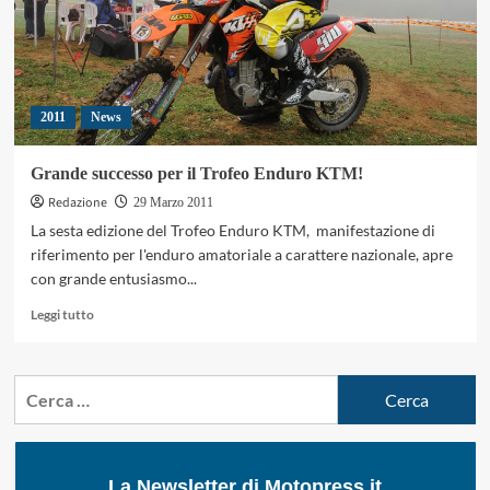
2011
News
Grande successo per il Trofeo Enduro KTM!
Redazione
29 Marzo 2011
La sesta edizione del Trofeo Enduro KTM, manifestazione di
riferimento per l'enduro amatoriale a carattere nazionale, apre
con grande entusiasmo...
Leggi
Leggi tutto
di
più
su
Ricerca
Grande
per:
successo
per
il
Trofeo
La Newsletter di Motopress.it