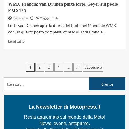
WMX Francia: van Drunen parte forte, Goyer sul podio
EMX125
Redazione
24 Maggio 2026
Lotte van Drunen apre la difesa del titolo nel Mondiale WMX
con un quarto posto complessivo al MXGP di Francia,...
Leggi
Leggi tutto
di
più
su
WMX
Paginazione
1
…
2
3
4
14
Successivo
Francia:
van
degli
Drunen
Ricerca
articoli
parte
per:
forte,
Goyer
sul
La Newsletter di Motopress.it
podio
EMX125
Resta aggiornato sul mondo della Moto!
News, eventi, anteprime.