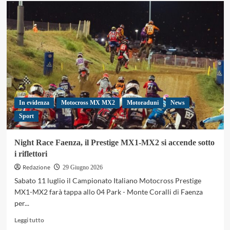
su
Night
Race
Faenza,
motocross
in
notturna
e
show
per
il
In evidenza
Motocross MX MX2
Motoraduni
News
pubblico
Sport
Night Race Faenza, il Prestige MX1-MX2 si accende sotto
i riflettori
Redazione
29 Giugno 2026
Sabato 11 luglio il Campionato Italiano Motocross Prestige
MX1-MX2 farà tappa allo 04 Park - Monte Coralli di Faenza
per...
Leggi
Leggi tutto
di