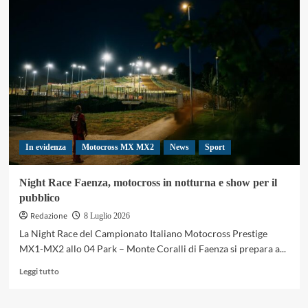
MX1-
MX2,
Faenza
accende
il
motocross
italiano
In evidenza
Motocross MX MX2
News
Sport
Night Race Faenza, motocross in notturna e show per il
pubblico
Redazione
8 Luglio 2026
La Night Race del Campionato Italiano Motocross Prestige
MX1-MX2 allo 04 Park – Monte Coralli di Faenza si prepara a...
Leggi
Leggi tutto
di
più