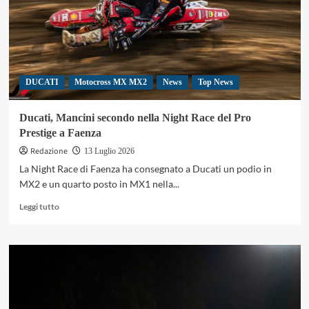
sul
podio
con
Yamaha
DUCATI
Motocross MX MX2
News
Top News
Ducati, Mancini secondo nella Night Race del Pro
Prestige a Faenza
Redazione
13 Luglio 2026
La Night Race di Faenza ha consegnato a Ducati un podio in
MX2 e un quarto posto in MX1 nella...
Leggi
Leggi tutto
di
più
su
Ducati,
Mancini
secondo
nella