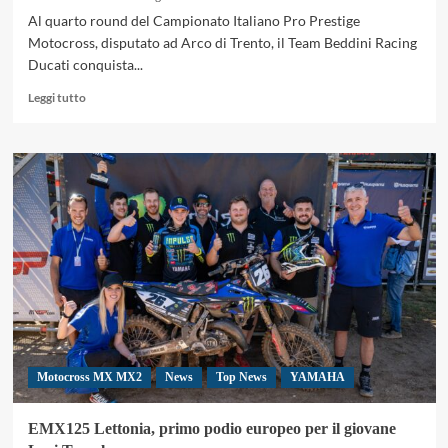
Al quarto round del Campionato Italiano Pro Prestige
Motocross, disputato ad Arco di Trento, il Team Beddini Racing
Ducati conquista...
Leggi
Leggi tutto
di
più
su
Lupino
porta
Ducati
sul
podio
a
Pietramurata
nel
Prestige
MX1
Motocross MX MX2
News
Top News
YAMAHA
EMX125 Lettonia, primo podio europeo per il giovane