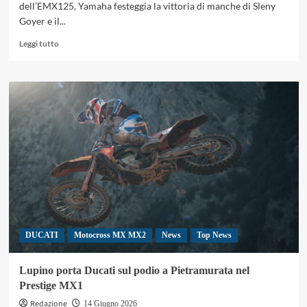
dell’EMX125, Yamaha festeggia la vittoria di manche di Sleny
Goyer e il...
Leggi
Leggi tutto
di
più
su
EMX125
Portogallo,
Goyer
vince
una
manche
e
riapre
la
corsa
al
DUCATI
Motocross MX MX2
News
Top News
titolo
Lupino porta Ducati sul podio a Pietramurata nel
Prestige MX1
Redazione
14 Giugno 2026