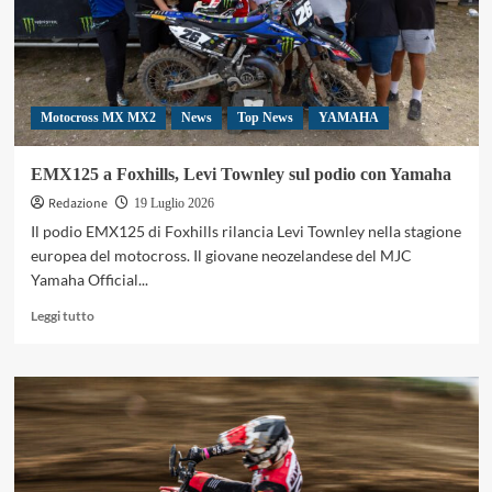
Motocross MX MX2
News
Top News
YAMAHA
EMX125 a Foxhills, Levi Townley sul podio con Yamaha
Redazione
19 Luglio 2026
Il podio EMX125 di Foxhills rilancia Levi Townley nella stagione
europea del motocross. Il giovane neozelandese del MJC
Yamaha Official...
Leggi
Leggi tutto
di
più
su
EMX125
a
Foxhills,
Levi
Townley