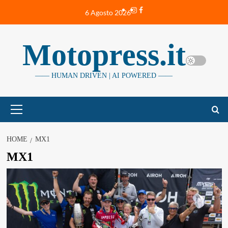
Vai
Instagram
Facebook
6 Agosto 2026
al
contenuto
Motopress.it
—— HUMAN DRIVEN | AI POWERED ——
Menu
principale
HOME
MX1
MX1