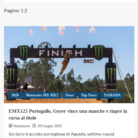
più
Pagine:
1
2
su
Night
Race
Faenza,
il
Prestige
MX1-
MX2
si
accende
sotto
i
riflettori
2026
Motocross MX MX2
News
Top News
YAMAHA
EMX125 Portogallo, Goyer vince una manche e riapre la
corsa al titolo
Redazione
28 Giugno 2026
Sul duro tracciato portoghese di Agueda, settimo round