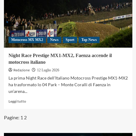
Night
Race
del
Pro
Prestige
a
Faenza
Motocross MX MX2
News
Sport
Top News
Night Race Prestige MX1-MX2, Faenza accende il
motocross italiano
Redazione
12 Luglio 2026
La prima Night Race dell’Italiano Motocross Prestige MX1-MX2
ha trasformato lo 04 Park – Monte Coralli di Faenza in
un’arena...
Leggi
Leggi tutto
di
più
Pagine:
1
2
su
Night
Race
Prestige