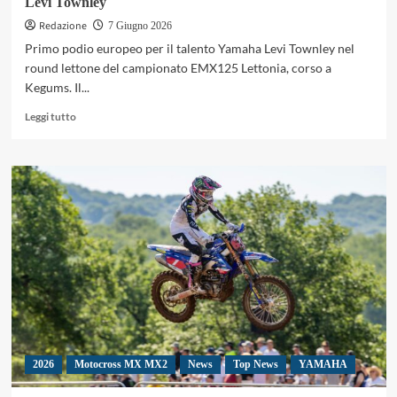
Levi Townley
Redazione
7 Giugno 2026
Primo podio europeo per il talento Yamaha Levi Townley nel
round lettone del campionato EMX125 Lettonia, corso a
Kegums. Il...
Leggi
Leggi tutto
di
più
su
EMX125
Lettonia,
primo
podio
europeo
per
il
giovane
Levi
Townley
2026
Motocross MX MX2
News
Top News
YAMAHA