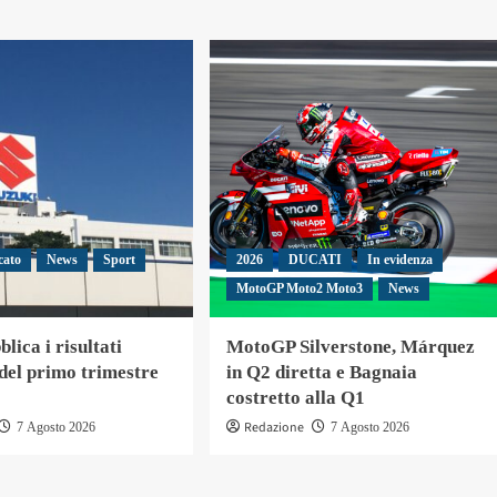
cato
News
Sport
2026
DUCATI
In evidenza
MotoGP Moto2 Moto3
News
lica i risultati
MotoGP Silverstone, Márquez
 del primo trimestre
in Q2 diretta e Bagnaia
costretto alla Q1
Redazione
7 Agosto 2026
7 Agosto 2026