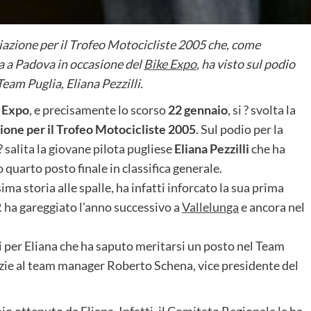
iazione per il Trofeo Motocicliste 2005 che, come
ta a Padova in occasione del
Bike Expo
, ha visto sul podio
Team Puglia, Eliana Pezzilli.
 Expo
, e precisamente lo scorso
22 gennaio
, si ? svolta la
ione per il Trofeo Motocicliste 2005
. Sul podio per la
 salita la giovane pilota pugliese
Eliana Pezzilli
che ha
o quarto posto finale in classifica generale.
ima storia alle spalle, ha infatti inforcato la sua prima
 ha gareggiato l’anno successivo a
Vallelunga
e ancora nel
i per Eliana che ha saputo meritarsi un posto nel Team
razie al team manager Roberto Schena, vice presidente del
io ottenuto da Eliana. Infatti, il Comitato Regionale le ha