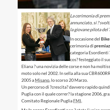
La cerimonia di prem
annunciato, si ? svol
la giovane pilota del 
In occasione del
Bike
cerimonia di
premiaz
categoria Esordienti ?
cos? festeggiato il su
Eliana ? una novizia delle corse e non ha moltiss
moto solo nel 2002. In sella alla sua CBR600RR
2005 a
Misano
, lo scorso 20 Marzo.
Un percorso di ?crescita? davvero rapido quind
Puglia con il quale correr? la stagione 2006, g
Comitato Regionale Puglia
FMI
.
Ma
la coppa Esordienti
non ? stata l’unico prem