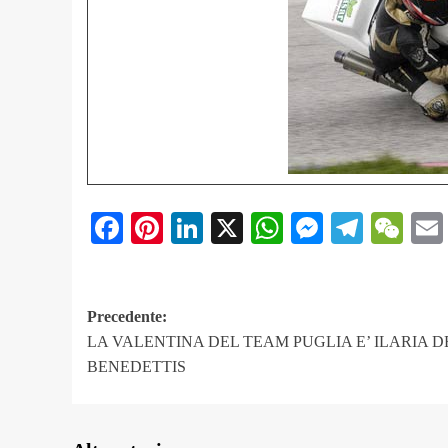
Facebook
Pinterest
LinkedIn
X
WhatsApp
Messeng
Teleg
We
Navigazione
Precedente:
LA VALENTINA DEL TEAM PUGLIA E’ ILARIA D
articolo
BENEDETTIS