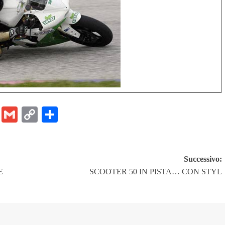
er
ram
Chat
Email
Gmail
Copy
Share
Link
Successivo:
E
SCOOTER 50 IN PISTA… CON STYL