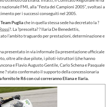
 nazionale FMI, alla “Festa dei Campioni 2005”, svoltasi a
mento per i successi conseguiti nel 2005.
l
Team Puglia
che in quella stessa sede ha decretato la ?
Rossi
?. La ?prescelta? ? Ilaria De Benedettis,
ato l’ambito traguardo per prestazioni, determinazione e
ha presentato in via informale (la presentazione ufficicale
o, oltre alle due pilote, i piloti-istruttori (che hanno
i Ancona e Flavio Augusto Gentile, Carlo Schena e Pasquale
fine ? stato confermato il supporto della concessionaria
a fornito le R6 con cui correranno Eliana e Ilaria.