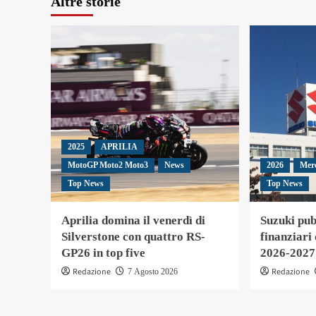
Altre storie
2025
APRILIA
MotoGP Moto2 Moto3
News
2026
Mer
Top News
Top News
Aprilia domina il venerdì di
Suzuki pubb
Silverstone con quattro RS-
finanziari
GP26 in top five
2026-2027
Redazione
Redazione
7 Agosto 2026