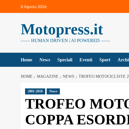
Vai
8 Agosto 2026
al
contenuto
Motopress.it
—— HUMAN DRIVEN | AI POWERED ——
Home
News
Speciali
Eventi
Sport
Archi
HOME
MAGAZINE
NEWS
TROFEO MOTOCICLISTE 20
2001-2010
News
TROFEO MOTOC
COPPA ESORDI