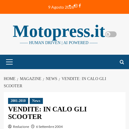
Vai
Instagram
Facebook
9 Agosto 2026
al
contenuto
Motopress.it
—— HUMAN DRIVEN | AI POWERED ——
Menu
principale
HOME
MAGAZINE
NEWS
VENDITE: IN CALO GLI
SCOOTER
2001-2010
News
VENDITE: IN CALO GLI
SCOOTER
Redazione
6 Settembre 2004