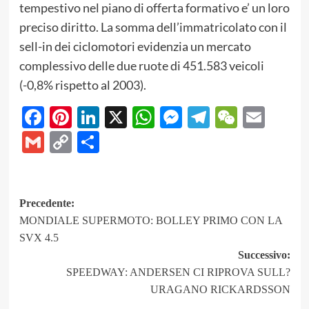
tempestivo nel piano di offerta formativo e’ un loro
preciso diritto. La somma dell’immatricolato con il
sell-in dei ciclomotori evidenzia un mercato
complessivo delle due ruote di 451.583 veicoli
(-0,8% rispetto al 2003).
Facebook
Pinterest
LinkedIn
X
WhatsApp
Messenger
Telegram
WeCha
Emai
Gmail
Copy
Share
Link
Navigazione
Precedente:
MONDIALE SUPERMOTO: BOLLEY PRIMO CON LA
articolo
SVX 4.5
Successivo:
SPEEDWAY: ANDERSEN CI RIPROVA SULL?
URAGANO RICKARDSSON