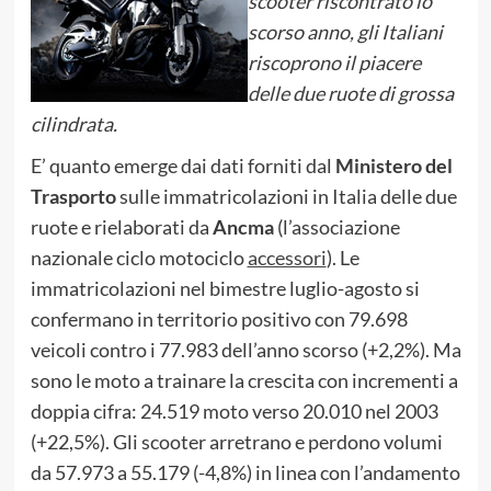
scooter riscontrato lo
scorso anno, gli Italiani
riscoprono il piacere
delle due ruote di grossa
cilindrata.
E’ quanto emerge dai dati forniti dal
Ministero del
Trasporto
sulle immatricolazioni in Italia delle due
ruote e rielaborati da
Ancma
(l’associazione
nazionale ciclo motociclo
accessori
). Le
immatricolazioni nel bimestre luglio-agosto si
confermano in territorio positivo con 79.698
veicoli contro i 77.983 dell’anno scorso (+2,2%). Ma
sono le moto a trainare la crescita con incrementi a
doppia cifra: 24.519 moto verso 20.010 nel 2003
(+22,5%). Gli scooter arretrano e perdono volumi
da 57.973 a 55.179 (-4,8%) in linea con l’andamento