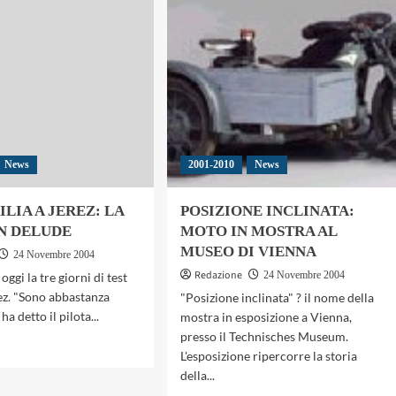
EZ:
UN
SABATO
A
E
TUTTO
TRIAL
NDA
’
LOCE
News
2001-2010
News
ILIA A JEREZ: LA
POSIZIONE INCLINATA:
N DELUDE
MOTO IN MOSTRA AL
MUSEO DI VIENNA
24 Novembre 2004
Redazione
24 Novembre 2004
oggi la tre giorni di test
rez. "Sono abbastanza
"Posizione inclinata" ? il nome della
ha detto il pilota...
mostra in esposizione a Vienna,
presso il Technisches Museum.
gi
L'esposizione ripercorre la storia
della...