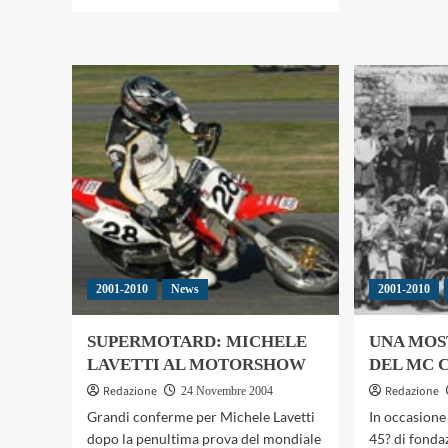
di
TES
più
APR
su
A
SUPERMOTARD:
JER
LAZZARINI
LA
IN
CU
SELLA
NO
ALLA
DE
HUSQVARNA
2001-2010
News
2001-2010
SUPERMOTARD: MICHELE
UNA MOST
LAVETTI AL MOTORSHOW
DEL MC 
Redazione
Redazione
24 Novembre 2004
Grandi conferme per Michele Lavetti
In occasione 
dopo la penultima prova del mondiale
45? di fonda