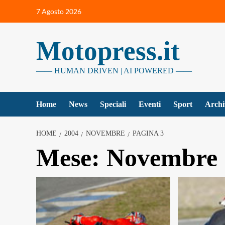
Vai
7 Agosto 2026
al
contenuto
Motopress.it
—— HUMAN DRIVEN | AI POWERED ——
Home
News
Speciali
Eventi
Sport
Archi
HOME
2004
NOVEMBRE
PAGINA 3
Mese:
Novembre 