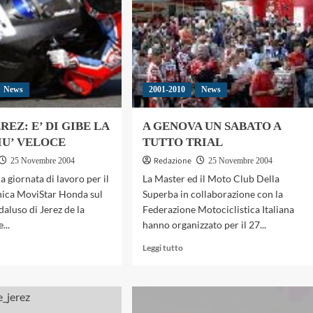
News
2001-2010
News
REZ: E’ DI GIBE LA
A GENOVA UN SABATO A
IU’ VELOCE
TUTTO TRIAL
Redazione
25 Novembre 2004
25 Novembre 2004
 giornata di lavoro per il
La Master ed il Moto Club Della
nica MoviStar Honda sul
Superba in collaborazione con la
daluso di Jerez de la
Federazione Motociclistica Italiana
...
hanno organizzato per il 27...
gi
Leggi
Leggi tutto
di
più
su
T
A
GENOVA