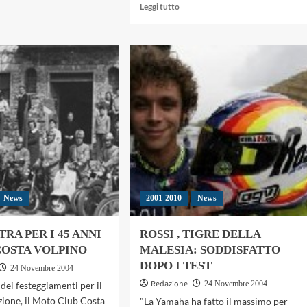
Leggi
Leggi tutto
T
di
ILIA
più
su
EZ:
POSIZIONE
INCLINATA:
BE
MOTO
N
IN
LUDE
MOSTRA
AL
MUSEO
DI
VIENNA
News
2001-2010
News
RA PER I 45 ANNI
ROSSI , TIGRE DELLA
COSTA VOLPINO
MALESIA: SODDISFATTO
DOPO I TEST
24 Novembre 2004
Redazione
24 Novembre 2004
dei festeggiamenti per il
zione, il Moto Club Costa
"La Yamaha ha fatto il massimo per