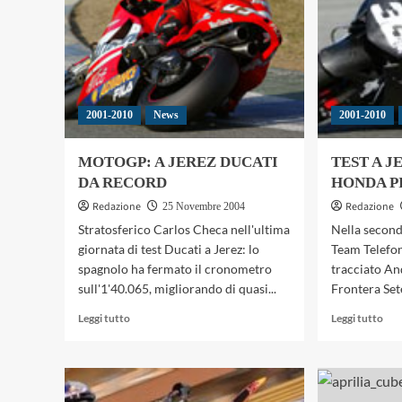
2001-2010
News
2001-2010
MOTOGP: A JEREZ DUCATI
TEST A JE
DA RECORD
HONDA P
Redazione
Redazione
25 Novembre 2004
Stratosferico Carlos Checa nell'ultima
Nella seconda
giornata di test Ducati a Jerez: lo
Team Telefo
spagnolo ha fermato il cronometro
tracciato An
sull'1'40.065, migliorando di quasi...
Frontera Sete
Leggi
Leg
Leggi tutto
Leggi tutto
di
di
più
più
su
su
MOTOGP:
TES
A
A