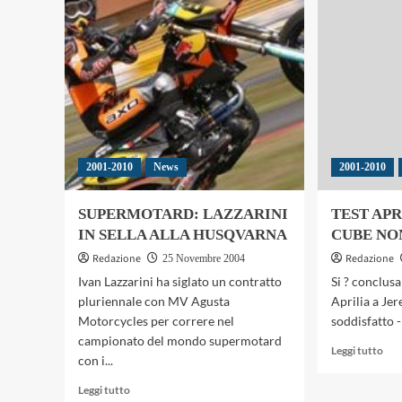
JEREZ
JER
DUCATI
E’
DA
DI
RECORD
GIB
LA
HO
PIU
VE
2001-2010
News
2001-2010
SUPERMOTARD: LAZZARINI
TEST APR
IN SELLA ALLA HUSQVARNA
CUBE NO
Redazione
Redazione
25 Novembre 2004
Ivan Lazzarini ha siglato un contratto
Si ? conclusa 
pluriennale con MV Agusta
Aprilia a Je
Motorcycles per correre nel
soddisfatto - 
campionato del mondo supermotard
Leg
Leggi tutto
con i...
di
più
Leggi
Leggi tutto
su