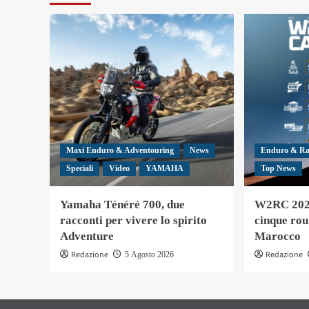
Maxi Enduro & Adventouring
News
Enduro & Ra
Speciali
Video
YAMAHA
Top News
Yamaha Ténéré 700, due
W2RC 2027
racconti per vivere lo spirito
cinque rou
Adventure
Marocco
Redazione
Redazione
5 Agosto 2026