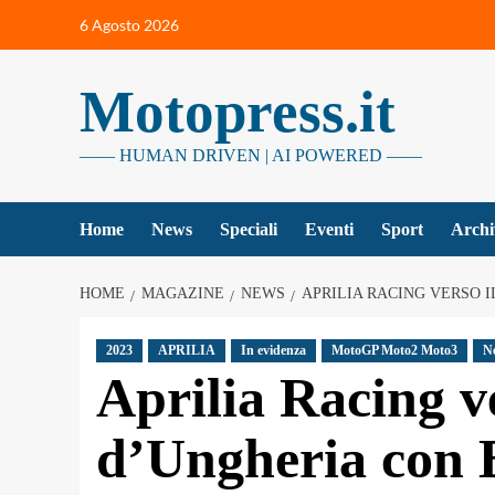
Vai
6 Agosto 2026
al
contenuto
Motopress.it
—— HUMAN DRIVEN | AI POWERED ——
Home
News
Speciali
Eventi
Sport
Archi
HOME
MAGAZINE
NEWS
APRILIA RACING VERSO I
2023
APRILIA
In evidenza
MotoGP Moto2 Moto3
N
Aprilia Racing v
d’Ungheria con B