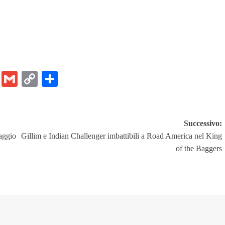
er
ram
Chat
Email
Gmail
Copy
Share
Link
Successivo:
aggio
Gillim e Indian Challenger imbattibili a Road America nel King
of the Baggers