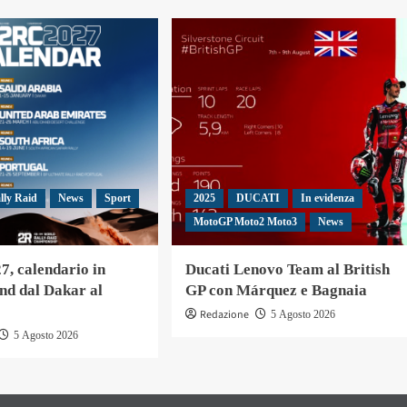
lly Raid
News
Sport
2025
DUCATI
In evidenza
MotoGP Moto2 Moto3
News
, calendario in
Ducati Lenovo Team al British
nd dal Dakar al
GP con Márquez e Bagnaia
Redazione
5 Agosto 2026
5 Agosto 2026