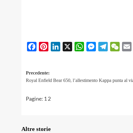
Facebook
Pinterest
LinkedIn
X
WhatsApp
Messeng
Teleg
We
Navigazione
Precedente:
Royal Enfield Bear 650, l’allestimento Kappa punta al vi
articolo
Pagine:
1
2
Altre storie