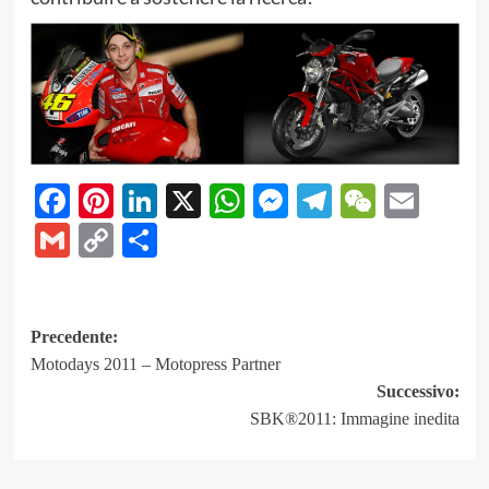
Facebook
Pinterest
LinkedIn
X
WhatsApp
Messenger
Telegram
WeCha
Emai
Gmail
Copy
Share
Link
Navigazione
Precedente:
Motodays 2011 – Motopress Partner
articolo
Successivo:
SBK®2011: Immagine inedita