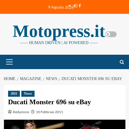
Vai
Instagram
Facebook
9 Agosto 2026
al
contenuto
Motopress.it
—— HUMAN DRIVEN | AI POWERED ——
Menu
principale
HOME
MAGAZINE
NEWS
DUCATI MONSTER 696 SU EBAY
2011
News
Ducati Monster 696 su eBay
Redazione
10 Febbraio 2011