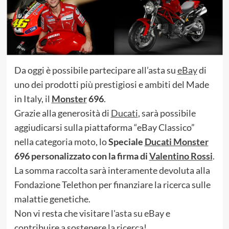
Da oggi è possibile partecipare all’asta su
eBay
di
uno dei prodotti più prestigiosi e ambiti del Made
in Italy, il
Monster
696
.
Grazie alla generosità di
Ducati
, sarà possibile
aggiudicarsi sulla piattaforma “eBay Classico”
nella categoria moto, lo
Speciale
Ducati Monster
696 personalizzato con la firma di
Valentino Rossi
.
La somma raccolta sarà interamente devoluta alla
Fondazione Telethon per finanziare la ricerca sulle
malattie genetiche.
Non vi resta che visitare
l'asta su eBay
e
contribuire a sostenere la ricerca!