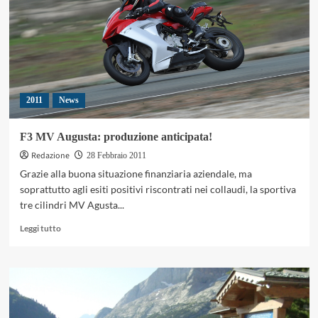
seconda
volta
Campione
del
Mondo
Enduro
Indoor
2011
News
F3 MV Augusta: produzione anticipata!
Redazione
28 Febbraio 2011
Grazie alla buona situazione finanziaria aziendale, ma
soprattutto agli esiti positivi riscontrati nei collaudi, la sportiva
tre cilindri MV Agusta...
Leggi
Leggi tutto
di
più
su
F3
MV
Augusta: