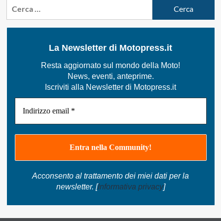
Ricerca
articoli
per
per:
Carlos
Checa
in
La Newsletter di Motopress.it
sella
alla
Resta aggiornato sul mondo della Moto!
Ducati
Althea
News, eventi, anteprime.
Racing.
Iscriviti alla Newsletter di Motopress.it
Biaggi
quarto
Acconsento al trattamento dei miei dati per la
newsletter. [
Informativa privacy
]