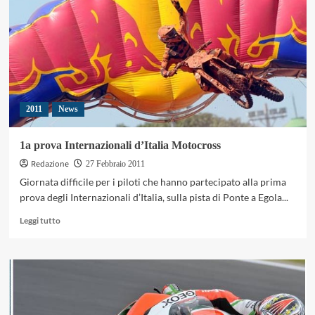
altra
vittoria
per
Ryan
Villopoto!
2011
News
1a prova Internazionali d’Italia Motocross
Redazione
27 Febbraio 2011
Giornata difficile per i piloti che hanno partecipato alla prima
prova degli Internazionali d’Italia, sulla pista di Ponte a Egola...
Leggi
Leggi tutto
di
più
su
1a
prova
Internazionali
d’Italia