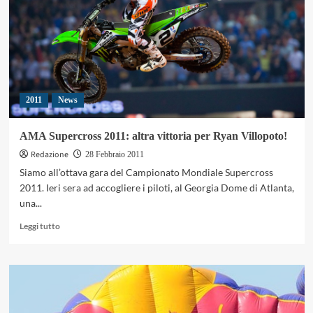
2011
News
AMA Supercross 2011: altra vittoria per Ryan Villopoto!
Redazione
28 Febbraio 2011
Siamo all’ottava gara del Campionato Mondiale Supercross
2011. Ieri sera ad accogliere i piloti, al Georgia Dome di Atlanta,
una...
Leggi
Leggi tutto
di
più
su
AMA
Supercross
2011: