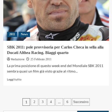
Valentino
Rossi
e
Nicky
Hayden
2011
News
SBK 2011: pole provvisoria per Carlos Checa in sella alla
Ducati Althea Racing. Biaggi quarto
Redazione
25 Febbraio 2011
La prima posizione di questo week end del Mondiale SBK 2011
sembra quasi un film già visto grazie al ritmo...
Leggi
Leggi tutto
di
più
su
SBK
Paginazione
1
…
2
3
4
6
Successivo
2011:
pole
degli
provvisoria