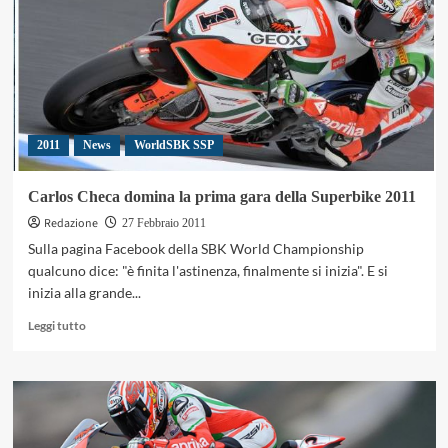
Motocross
2011
News
WorldSBK SSP
Carlos Checa domina la prima gara della Superbike 2011
Redazione
27 Febbraio 2011
Sulla pagina Facebook della SBK World Championship
qualcuno dice: "è finita l'astinenza, finalmente si inizia". E si
inizia alla grande...
Leggi
Leggi tutto
di
più
su
Carlos
Checa
domina