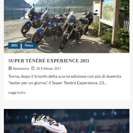
produzione
anticipata!
2011
News
SUPER TÉNÉRÉ EXPERIENCE 2011
Redazione
28 Febbraio 2011
Torna, dopo il trionfo della scorsa edizione con più di duemila
“tester per un giorno”, il Super Ténéré Experience, 23...
Leggi
Leggi tutto
di
più
su
SUPER
TÉNÉRÉ
EXPERIENCE
2011