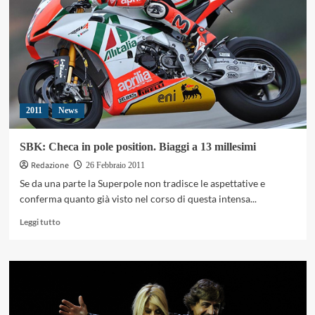
la
prima
gara
della
Superbike
2011
2011
News
SBK: Checa in pole position. Biaggi a 13 millesimi
Redazione
26 Febbraio 2011
Se da una parte la Superpole non tradisce le aspettative e
conferma quanto già visto nel corso di questa intensa...
Leggi
Leggi tutto
di
più
su
SBK:
Checa
in
pole