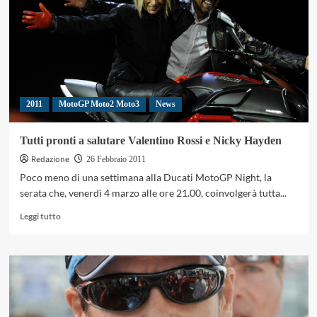
position.
Biaggi
a
13
millesimi
2011
MotoGP Moto2 Moto3
News
Tutti pronti a salutare Valentino Rossi e Nicky Hayden
Redazione
26 Febbraio 2011
Poco meno di una settimana alla Ducati MotoGP Night, la
serata che, venerdì 4 marzo alle ore 21.00, coinvolgerà tutta...
Leggi
Leggi tutto
di
più
su
Tutti
pronti
a
salutare