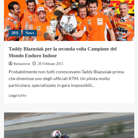
2011
News
Taddy Blazusiak per la seconda volta Campione del
Mondo Enduro Indoor
Redazione
28 Febbraio 2011
Probabilmente non tutti conoscevano Taddy Blazusiak prima
che divenisse uno degli ufficiali KTM. Un pilota molto
particolare, specializzato in gare impossibili...
Leggi
Leggi tutto
di
più
su
Taddy
Blazusiak
per
la