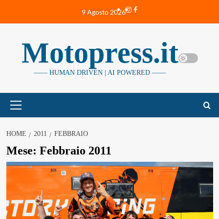
Vai
Instagram
Facebook
9 Agosto 2026
al
contenuto
Motopress.it
—— HUMAN DRIVEN | AI POWERED ——
Menu
principale
HOME
2011
FEBBRAIO
Mese:
Febbraio 2011