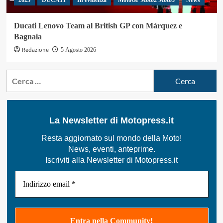
2025
DUCATI
In evidenza
MotoGP Moto2 Moto3
News
Ducati Lenovo Team al British GP con Márquez e
Bagnaia
Redazione
5 Agosto 2026
Ricerca
per:
La Newsletter di Motopress.it
Resta aggiornato sul mondo della Moto!
News, eventi, anteprime.
Iscriviti alla Newsletter di Motopress.it