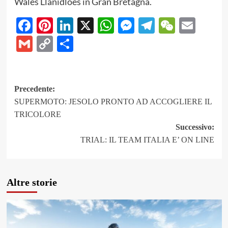
Wales Llanidloes in Gran Bretagna.
Facebook
Pinterest
LinkedIn
X
WhatsApp
Messenger
Telegram
WeCha
Emai
Gmail
Copy
Share
Link
Navigazione
Precedente:
SUPERMOTO: JESOLO PRONTO AD ACCOGLIERE IL
articolo
TRICOLORE
Successivo:
TRIAL: IL TEAM ITALIA E’ ON LINE
Altre storie