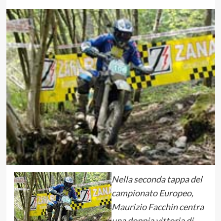
Nella seconda tappa del
campionato Europeo,
Maurizio Facchin centra
una doppia vittoria di