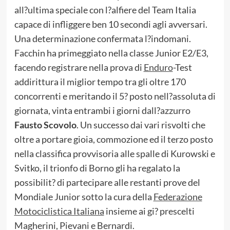
all?ultima speciale con l?alfiere del Team Italia
capace di infliggere ben 10 secondi agli avversari.
Una determinazione confermata l?indomani.
Facchin ha primeggiato nella classe Junior E2/E3,
facendo registrare nella prova di
Enduro
-Test
addirittura il miglior tempo tra gli oltre 170
concorrenti e meritando il 5? posto nell?assoluta di
giornata, vinta entrambi i giorni dall?azzurro
Fausto Scovolo
. Un successo dai vari risvolti che
oltre a portare gioia, commozione ed il terzo posto
nella classifica provvisoria alle spalle di Kurowski e
Svitko, il trionfo di Borno gli ha regalato la
possibilit? di partecipare alle restanti prove del
Mondiale Junior sotto la cura della
Federazione
Motociclistica Italiana
insieme ai gi? prescelti
Magherini, Pievani e Bernardi.