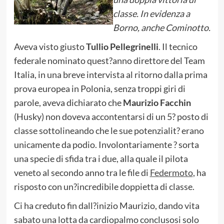
classe. In evidenza a
Borno, anche Cominotto.
Aveva visto giusto
Tullio Pellegrinelli
. Il tecnico
federale nominato quest?anno direttore del Team
Italia, in una breve intervista al ritorno dalla prima
prova europea in Polonia, senza troppi giri di
parole, aveva dichiarato che
Maurizio Facchin
(Husky) non doveva accontentarsi di un 5? posto di
classe sottolineando che le sue potenzialit? erano
unicamente da podio. Involontariamente ? sorta
una specie di sfida tra i due, alla quale il pilota
veneto al secondo anno tra le file di
Federmoto
, ha
risposto con un?incredibile doppietta di classe.
Ci ha creduto fin dall?inizio Maurizio, dando vita
sabato una lotta da cardiopalmo conclusosi solo