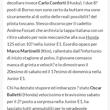
decollare invece
Carlo Conforti
(Husky). I due 8?
posti di Borno non sono certo da buttare ma sono
sicuramente al di sotto delle reali possibilit? del
pilota toscano. Stesso discorso per il cadetto
Andrea Fossati che archivia la tappa italiana con un
ritiro sabato per noie meccaniche alla sua
Honda
125 ed un 10? nella Junior E1. Esordio opaco per
Marco Martinelli
(Ktm), rallentato dall?infortunio
di inizio stagione al polso, il giovane comasco
manca di grinta e velocit? e lo dimostrano il
20esimo di sabato ed il 17esimo di domenica nella
Junior E1.
Chi ha destato stupore ed imbarazzo ? stato
Oscar
Balletti
(Honda) velocissimo e bravissimo sabato
per il 2? posto a sorpresa nella Junior E1, ha
lasciato tutti ammutoliti per lo sgradevole