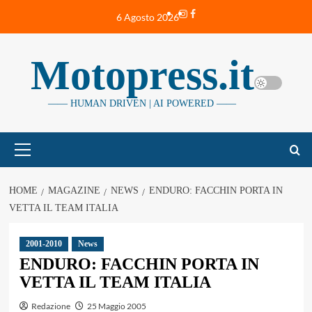
Vai
Instagram
Facebook
6 Agosto 2026
al
contenuto
Motopress.it
—— HUMAN DRIVEN | AI POWERED ——
Menu
principale
HOME
MAGAZINE
NEWS
ENDURO: FACCHIN PORTA IN
VETTA IL TEAM ITALIA
2001-2010
News
ENDURO: FACCHIN PORTA IN
VETTA IL TEAM ITALIA
Redazione
25 Maggio 2005