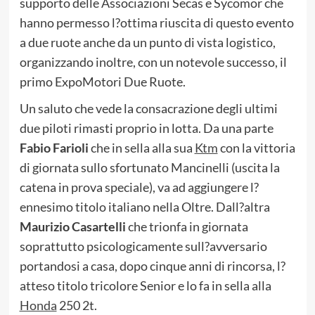
supporto delle Associazioni Secas e Sycomor che
hanno permesso l?ottima riuscita di questo evento
a due ruote anche da un punto di vista logistico,
organizzando inoltre, con un notevole successo, il
primo ExpoMotori Due Ruote.
Un saluto che vede la consacrazione degli ultimi
due piloti rimasti proprio in lotta. Da una parte
Fabio Farioli
che in sella alla sua
Ktm
con la vittoria
di giornata sullo sfortunato Mancinelli (uscita la
catena in prova speciale), va ad aggiungere l?
ennesimo titolo italiano nella Oltre. Dall?altra
Maurizio Casartelli
che trionfa in giornata
soprattutto psicologicamente sull?avversario
portandosi a casa, dopo cinque anni di rincorsa, l?
atteso titolo tricolore Senior e lo fa in sella alla
Honda
250 2t.