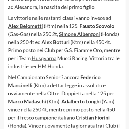
ad Alexandra, la nascita del primo figlio.
Le vittorie nelle restanti classi vanno invece ad
Alex Belometti
(Ktm) nella 125,
Fausto Scovolo
(Gas-Gas) nella 250 2t,
Simone Albergoni
(Honda)
nella 250 4t ed
Alex Botturi
(Ktm) nella 450 4t.
Primo posto nei Club per G.S. Fiamme Oro, mentre
per i Team
Husqvarna
Mucci Racing. Vittoria tra le
industrie per HM Honda.
Nel Campionato Senior ? ancora
Federico
Mancinelli
(Ktm) a dettar legge in assoluto e
ovviamente nella Oltre. Doppietta nella 125 per
Marco Madaschi
(Ktm).
Adalberto Longhi
(Yam)
vince nella 250 4t, mentre primo posto nella 450
per il fresco campione italiano
Cristian Fiorini
(Honda). Vince nuovamente la giornata tra i Club il