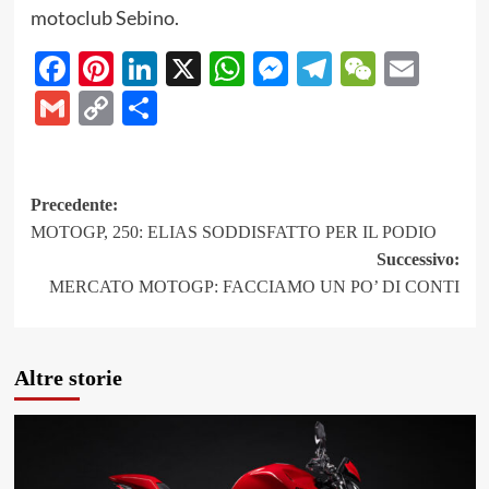
motoclub Sebino.
Facebook
Pinterest
LinkedIn
X
WhatsApp
Messenger
Telegram
WeCha
Emai
Gmail
Copy
Share
Link
Navigazione
Precedente:
MOTOGP, 250: ELIAS SODDISFATTO PER IL PODIO
articolo
Successivo:
MERCATO MOTOGP: FACCIAMO UN PO’ DI CONTI
Altre storie