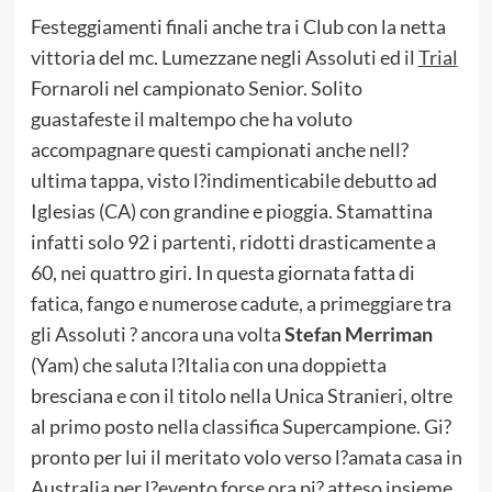
Festeggiamenti finali anche tra i Club con la netta
vittoria del mc. Lumezzane negli Assoluti ed il
Trial
Fornaroli nel campionato Senior. Solito
guastafeste il maltempo che ha voluto
accompagnare questi campionati anche nell?
ultima tappa, visto l?indimenticabile debutto ad
Iglesias (CA) con grandine e pioggia. Stamattina
infatti solo 92 i partenti, ridotti drasticamente a
60, nei quattro giri. In questa giornata fatta di
fatica, fango e numerose cadute, a primeggiare tra
gli Assoluti ? ancora una volta
Stefan Merriman
(Yam) che saluta l?Italia con una doppietta
bresciana e con il titolo nella Unica Stranieri, oltre
al primo posto nella classifica Supercampione. Gi?
pronto per lui il meritato volo verso l?amata casa in
Australia per l?evento forse ora pi? atteso insieme