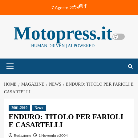
Vai
Instagram
Facebook
7 Agosto 2026
al
contenuto
Motopress.it
—— HUMAN DRIVEN | AI POWERED ——
Menu
principale
HOME
MAGAZINE
NEWS
ENDURO: TITOLO PER FARIOLI E
CASARTELLI
2001-2010
News
ENDURO: TITOLO PER FARIOLI
E CASARTELLI
Redazione
1 Novembre 2004