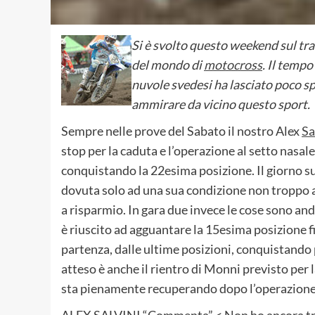
Si è svolto questo weekend sul tr
del mondo di
motocross
. Il tempo
nuvole svedesi ha lasciato poco s
ammirare da vicino questo sport.
Sempre nelle prove del Sabato il nostro Alex
Sa
stop per la caduta e l’operazione al setto nasale,
conquistando la 22esima posizione. Il giorno su
dovuta solo ad una sua condizione non troppo 
a risparmio. In gara due invece le cose sono an
è riuscito ad agguantare la 15esima posizione fi
partenza, dalle ultime posizioni, conquistando 
atteso è anche il rientro di Monni previsto per l
sta pienamente recuperando dopo l’operazione s
ALEX SALVINI “Commenta” < Non ho ancora trop