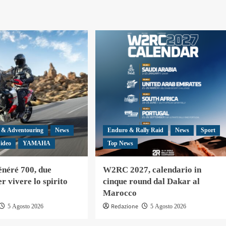
 & Adventouring
News
Enduro & Rally Raid
News
Sport
ideo
YAMAHA
Top News
néré 700, due
W2RC 2027, calendario in
r vivere lo spirito
cinque round dal Dakar al
Marocco
Redazione
5 Agosto 2026
5 Agosto 2026