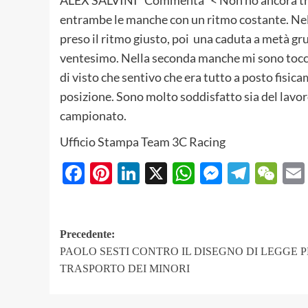
entrambe le manche con un ritmo costante. Ne
preso il ritmo giusto, poi una caduta a metà g
ventesimo. Nella seconda manche mi sono tocca
di visto che sentivo che era tutto a posto fisic
posizione. Sono molto soddisfatto sia del lavoro
campionato.
Ufficio Stampa Team 3C Racing
Facebook
Pinterest
LinkedIn
X
WhatsApp
Messeng
Teleg
We
Navigazione
Precedente:
PAOLO SESTI CONTRO IL DISEGNO DI LEGGE P
articolo
TRASPORTO DEI MINORI