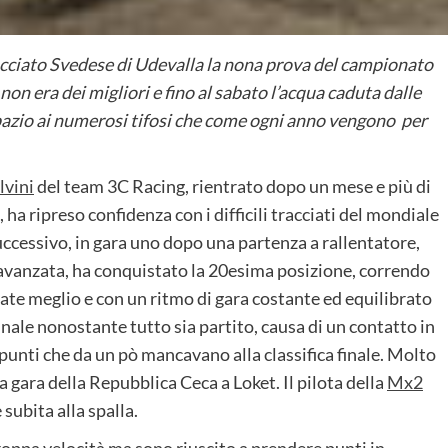
acciato Svedese di Udevalla la nona prova del campionato
 non era dei migliori e fino al sabato l’acqua caduta dalle
pazio ai numerosi tifosi che come ogni anno vengono per
lvini
del team 3C Racing, rientrato dopo un mese e più di
 ha ripreso confidenza con i difficili tracciati del mondiale
ccessivo, in gara uno dopo una partenza a rallentatore,
avanzata, ha conquistato la 20esima posizione, correndo
date meglio e con un ritmo di gara costante ed equilibrato
nale nonostante tutto sia partito, causa di un contatto in
punti che da un pò mancavano alla classifica finale. Molto
a gara della Repubblica Ceca a Loket. Il pilota della
Mx2
ubita alla spalla.
pa velocità ma sono riuscito a prendere punti in