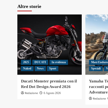
Altre storie
2025
DUCATI
In evidenza
Maxi Enduro
Naked
News
Sport
Speciali
V
Ducati Monster premiata con il
Yamaha Té
Red Dot Design Award 2026
racconti pe
Adventure
Redazione
6 Agosto 2026
Redazione