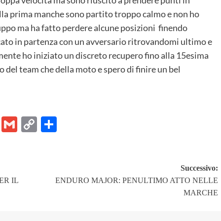
lla prima manche sono partito troppo calmo e non ho
ruppo ma ha fatto perdere alcune posizioni finendo
to in partenza con un avversario ritrovandomi ultimo e
amente ho iniziato un discreto recupero fino alla 15esima
 del team che della moto e spero di finire un bel
er
ram
Chat
Email
Gmail
Copy
Share
Link
Successivo:
ER IL
ENDURO MAJOR: PENULTIMO ATTO NELLE
MARCHE