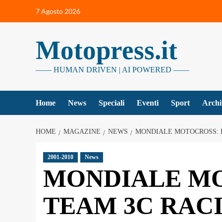
Vai
7 Agosto 2026
al
contenuto
Motopress.it
—— HUMAN DRIVEN | AI POWERED ——
Home
News
Speciali
Eventi
Sport
Archi
HOME
MAGAZINE
NEWS
MONDIALE MOTOCROSS: I
2001-2010
News
MONDIALE MO
TEAM 3C RAC