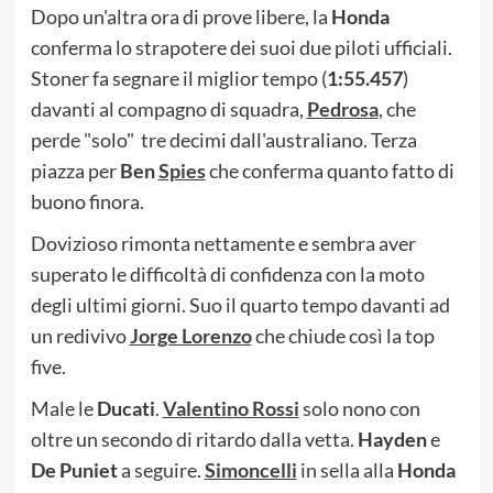
Dopo un'altra ora di prove libere, la
Honda
conferma lo strapotere dei suoi due piloti ufficiali.
Stoner fa segnare il miglior tempo (
1:55.457
)
davanti al compagno di squadra,
Pedrosa
, che
perde "solo" tre decimi dall'australiano. Terza
piazza per
Ben
Spies
che conferma quanto fatto di
buono finora.
Dovizioso rimonta nettamente e sembra aver
superato le difficoltà di confidenza con la moto
degli ultimi giorni. Suo il quarto tempo davanti ad
un redivivo
Jorge Lorenzo
che chiude così la top
five.
Male le
Ducati
.
Valentino Rossi
solo nono con
oltre un secondo di ritardo dalla vetta.
Hayden
e
De Puniet
a seguire.
Simoncelli
in sella alla
Honda