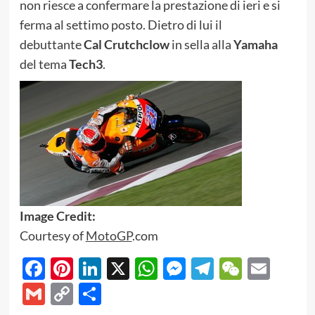
non riesce a confermare la prestazione di ieri e si
ferma al settimo posto. Dietro di lui il
debuttante
Cal Crutchclow
in sella alla
Yamaha
del tema
Tech3
.
Image Credit:
Courtesy of
MotoGP
.com
Facebook
Pinterest
LinkedIn
X
WhatsApp
Messenger
Telegram
WeCha
Emai
Gmail
Copy
Share