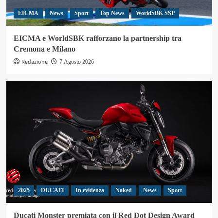
EICMA
News
Sport
Top News
WorldSBK SSP
EICMA e WorldSBK rafforzano la partnership tra
Cremona e Milano
Redazione
7 Agosto 2026
2025
DUCATI
In evidenza
Naked
News
Sport
Ducati Monster premiata con il Red Dot Design Award