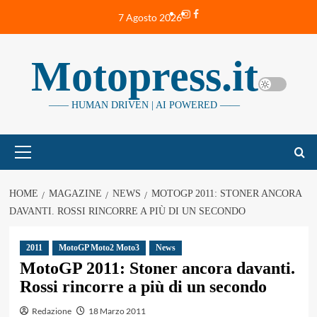
Vai
Instagram
Facebook
7 Agosto 2026
al
contenuto
Motopress.it
—— HUMAN DRIVEN | AI POWERED ——
Menu
principale
HOME
MAGAZINE
NEWS
MOTOGP 2011: STONER ANCORA
DAVANTI. ROSSI RINCORRE A PIÙ DI UN SECONDO
2011
MotoGP Moto2 Moto3
News
MotoGP 2011: Stoner ancora davanti.
Rossi rincorre a più di un secondo
Redazione
18 Marzo 2011