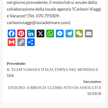
nel giorno precedente, il motoclub si avvale della
collaborazione della locale agenzia ?Carboni Viaggi
e Vacanze? (Tel. 070.791009;
carboniviaggi@laviadelmare.com).
Facebook
Pinterest
LinkedIn
X
WhatsApp
Messenger
Telegram
WeCha
Emai
Gmail
Copy
Share
Link
Navigazione
Precedente:
IL TEAM YAMAHA ITALIA TORNA NEL MONDIALE
articolo
SBK
Successivo:
ENDURO: A BRESCIA ULTIMO ATTO DI ASSOLUTI E
SENIOR