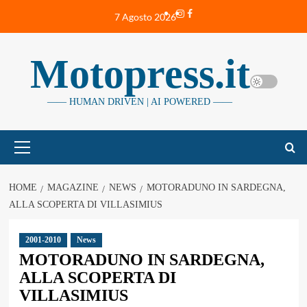
Vai
Instagram
Facebook
7 Agosto 2026
al
contenuto
Motopress.it
—— HUMAN DRIVEN | AI POWERED ——
Menu
principale
HOME
MAGAZINE
NEWS
MOTORADUNO IN SARDEGNA,
ALLA SCOPERTA DI VILLASIMIUS
2001-2010
News
MOTORADUNO IN SARDEGNA,
ALLA SCOPERTA DI
VILLASIMIUS