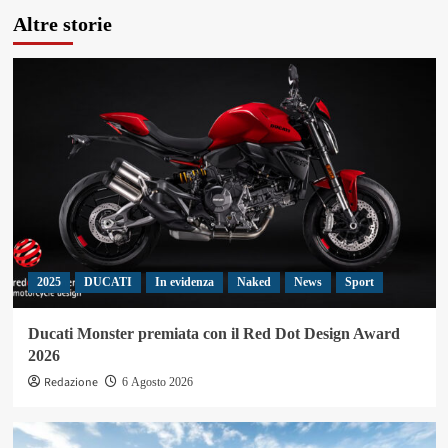
Altre storie
2025
DUCATI
In evidenza
Naked
News
Sport
Ducati Monster premiata con il Red Dot Design Award
2026
Redazione
6 Agosto 2026