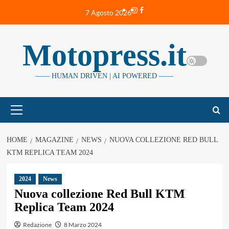
Vai
Instagram
Facebook
7 Agosto 2026
al
contenuto
Motopress.it
—— HUMAN DRIVEN | AI POWERED ——
Menu
principale
HOME
MAGAZINE
NEWS
NUOVA COLLEZIONE RED BULL
KTM REPLICA TEAM 2024
2024
News
Nuova collezione Red Bull KTM
Replica Team 2024
Redazione
8 Marzo 2024