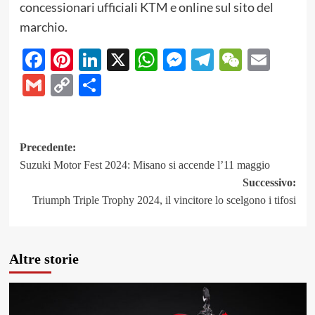
concessionari ufficiali KTM e online sul sito del
marchio.
Facebook
Pinterest
LinkedIn
X
WhatsApp
Messenger
Telegram
WeCha
Emai
Gmail
Copy
Share
Link
Navigazione
Precedente:
Suzuki Motor Fest 2024: Misano si accende l’11 maggio
articolo
Successivo:
Triumph Triple Trophy 2024, il vincitore lo scelgono i tifosi
Altre storie