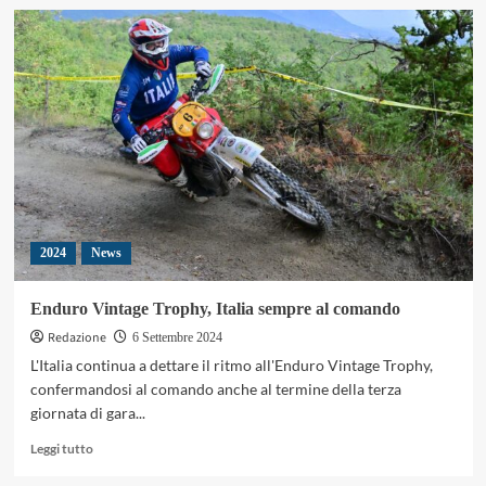
su
Pirelli,
record
a
Misano
in
Moto2
e
Moto3
con
la
nuova
2024
News
soft
Enduro Vintage Trophy, Italia sempre al comando
Redazione
6 Settembre 2024
L'Italia continua a dettare il ritmo all'Enduro Vintage Trophy,
confermandosi al comando anche al termine della terza
giornata di gara...
Leggi
Leggi tutto
di