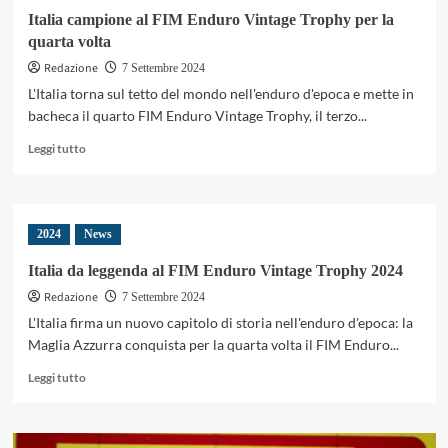
Italia campione al FIM Enduro Vintage Trophy per la
quarta volta
Redazione
7 Settembre 2024
L'Italia torna sul tetto del mondo nell'enduro d'epoca e mette in
bacheca il quarto FIM Enduro Vintage Trophy, il terzo...
Leggi
Leggi tutto
di
più
su
Italia
2024
News
campione
al
Italia da leggenda al FIM Enduro Vintage Trophy 2024
FIM
Redazione
Enduro
7 Settembre 2024
Vintage
L'Italia firma un nuovo capitolo di storia nell'enduro d'epoca: la
Trophy
Maglia Azzurra conquista per la quarta volta il FIM Enduro...
per
la
Leggi
Leggi tutto
quarta
di
volta
più
su