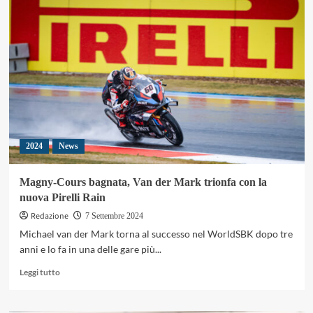
Italia
da
leggenda
al
FIM
Enduro
Vintage
Trophy
2024
2024
News
Magny-Cours bagnata, Van der Mark trionfa con la
nuova Pirelli Rain
Redazione
7 Settembre 2024
Michael van der Mark torna al successo nel WorldSBK dopo tre
anni e lo fa in una delle gare più...
Leggi
Leggi tutto
di
più
su