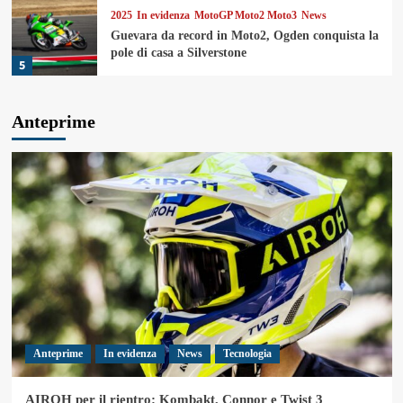
2025
In evidenza
MotoGP Moto2 Moto3
News
Guevara da record in Moto2, Ogden conquista la
pole di casa a Silverstone
5
Anteprime
Anteprime
In evidenza
News
Tecnologia
AIROH per il rientro: Kombakt, Connor e Twist 3