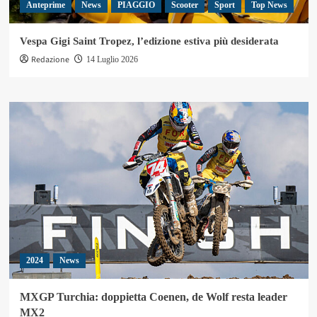
Anteprime
News
PIAGGIO
Scooter
Sport
Top News
Vespa Gigi Saint Tropez, l’edizione estiva più desiderata
Redazione
14 Luglio 2026
2024
News
MXGP Turchia: doppietta Coenen, de Wolf resta leader
MX2