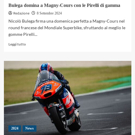
Bulega domina a Magny-Cours con le Pirelli di gamma
Redazione
8 Settembre 2024
Nicolò Bulega firma una domenica perfetta a Magny-Cours nel
round francese del Mondiale Superbike, sfruttando al meglio le
gomme Pirelli...
Leggi
Leggi tutto
di
più
su
Bulega
domina
a
Magny-
Cours
con
le
Pirelli
di
gamma
2024
News