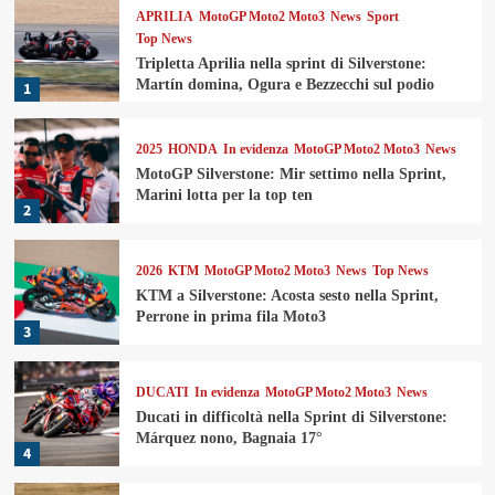
APRILIA
MotoGP Moto2 Moto3
News
Sport
Top News
Tripletta Aprilia nella sprint di Silverstone:
Martín domina, Ogura e Bezzecchi sul podio
1
2025
HONDA
In evidenza
MotoGP Moto2 Moto3
News
MotoGP Silverstone: Mir settimo nella Sprint,
Marini lotta per la top ten
2
2026
KTM
MotoGP Moto2 Moto3
News
Top News
KTM a Silverstone: Acosta sesto nella Sprint,
Perrone in prima fila Moto3
3
DUCATI
In evidenza
MotoGP Moto2 Moto3
News
Ducati in difficoltà nella Sprint di Silverstone:
Márquez nono, Bagnaia 17°
4