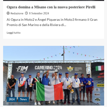
Ogura domina a Misano con la nuova posteriore Pirelli
Redazione
8 Settembre 2024
Ai Ogura in Moto2 e Ángel Piqueras in Moto3 firmano il Gran
Premio di San Marino e della Riviera di...
Leggi
Leggi tutto
di
più
su
Ogura
domina
a
Misano
con
la
nuova
posteriore
Pirelli
2024
News