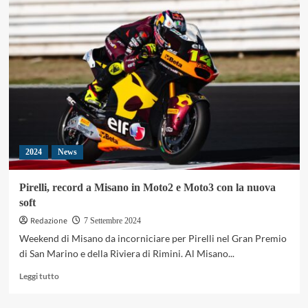
Magny-
Cours
bagnata,
Van
der
Mark
trionfa
con
la
nuova
Pirelli
2024
News
Rain
Pirelli, record a Misano in Moto2 e Moto3 con la nuova
soft
Redazione
7 Settembre 2024
Weekend di Misano da incorniciare per Pirelli nel Gran Premio
di San Marino e della Riviera di Rimini. Al Misano...
Leggi
Leggi tutto
di
più