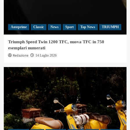
Anteprime
Classic
News
Sport
Top News
TRIUMPH
Triumph Speed Twin 1200 TFC, nuova TFC in 750
esemplari numerati
Redazione
14 Luglio 2026