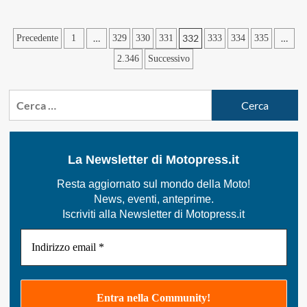
più
su
Enduro
Paginazione
…
332
…
Precedente
1
329
330
331
333
334
335
Vintage
Trophy,
degli
2.346
Successivo
Italia
articoli
sempre
al
Ricerca
comando
per:
La Newsletter di Motopress.it
Resta aggiornato sul mondo della Moto!
News, eventi, anteprime.
Iscriviti alla Newsletter di Motopress.it