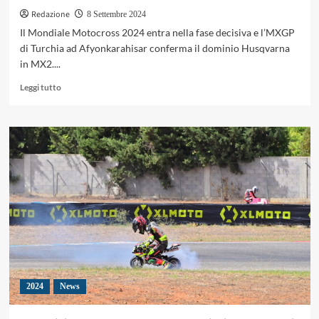
Redazione
8 Settembre 2024
Il Mondiale Motocross 2024 entra nella fase decisiva e l’MXGP
di Turchia ad Afyonkarahisar conferma il dominio Husqvarna
in MX2....
Leggi
Leggi tutto
di
più
su
MXGP
Turchia:
doppietta
Coenen,
de
Wolf
resta
leader
MX2
2024
News