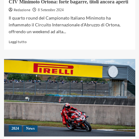
CIV Minimoto Ortona: forte bagarre, titoli ancora aperti
Redazione
8 Settembre 2024
Il quarto round del Campionato Italiano Minimoto ha
infiammato il Circuito Internazionale d’Abruzzo di Ortona,
offrendo un weekend ad alta...
Leggi
Leggi tutto
di
più
su
CIV
Minimoto
Ortona:
forte
bagarre,
titoli
ancora
aperti
2024
News