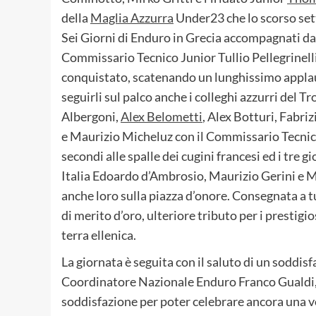
della
Maglia Azzurra
Under23 che lo scorso se
Sei Giorni di Enduro in Grecia accompagnati d
Commissario Tecnico Junior Tullio Pellegrinelli
conquistato, scatenando un lunghissimo appla
seguirli sul palco anche i colleghi azzurri del 
Albergoni,
Alex Belometti
, Alex Botturi, Fabri
e Maurizio Micheluz con il Commissario Tecnico
secondi alle spalle dei cugini francesi ed i tre 
Italia Edoardo d’Ambrosio, Maurizio Gerini e M
anche loro sulla piazza d’onore. Consegnata a t
di merito d’oro, ulteriore tributo per i prestigios
terra ellenica.
La giornata è seguita con il saluto di un soddisf
Coordinatore Nazionale Enduro Franco Gualdi,
soddisfazione per poter celebrare ancora una v