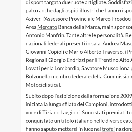
di sport targata due ruote artigliate. Soddisfaz
palco anche dagli ospiti illustri che hanno rispos
Axiver, l’Assessore Provinciale Marco Prosdoc
Area
Mercato
Banca della Marca, main sponsor 
Antonio Manfrin. Tante altre le personalità. Ben
nazionali federali presenti in sala, Andrea Masc
Giovanni Copioli e Mario Alberto Traverso, i P
Regionali Giorgio Endrizzi per il Trentino Alto
Lovati per la Lombardia, Savatore Musco Iona p
Bolzonello membro federale della Commissio
Motociclistica).
Subito dopo l’esibizione della formazione 2009 
iniziata la lunga sfilata dei Campioni, introdot
voce di Tiziano Laggioni. Sono stati premiati tut
conquistato un titolo italiano nelle diverse cat
hanno saputo mettersi in luce nei
trofei
nazional