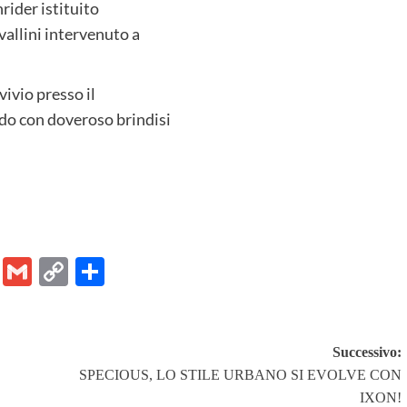
rider istituito
allini intervenuto a
vivio presso il
do con doveroso brindisi
er
ram
Chat
Email
Gmail
Copy
Share
Link
Successivo:
SPECIOUS, LO STILE URBANO SI EVOLVE CON
IXON!