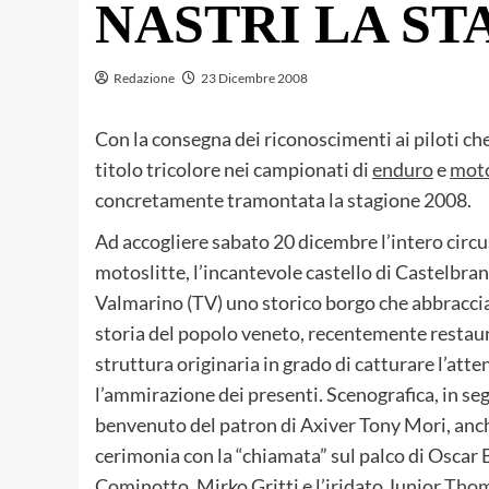
NASTRI LA ST
Redazione
23 Dicembre 2008
Con la consegna dei riconoscimenti ai piloti ch
titolo tricolore nei campionati di
enduro
e
moto
concretamente tramontata la stagione 2008.
Ad accogliere sabato 20 dicembre l’intero circu
motoslitte, l’incantevole castello di Castelbra
Valmarino (TV) uno storico borgo che abbraccia
storia del popolo veneto, recentemente restaur
struttura originaria in grado di catturare l’atte
l’ammirazione dei presenti. Scenografica, in seg
benvenuto del patron di Axiver Tony Mori, anch
cerimonia con la “chiamata” sul palco di Oscar B
Cominotto, Mirko Gritti e l’iridato Junior
Thom