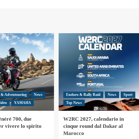
 & Adventouring
News
Enduro & Rally Raid
News
Sport
ideo
YAMAHA
Top News
néré 700, due
W2RC 2027, calendario in
r vivere lo spirito
cinque round dal Dakar al
Marocco