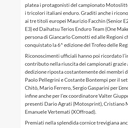
platea i protagonisti del campionato Motoslitte
i tricolori italiani enduro. Graditi anche i rico
ai tre titoli europei Maurizio Facchin (Senior E
E3) ed Daihatsu Terios Enduro Team (One Make
persona di Giancarlo Comotti ed alle Regioni 
conquistato la 6^ edizione del Trofeo delle Re
Riconoscimenti ufficiali hanno poi ricordato l’
contributo nella riuscita dei campionati grazie 
dedizione riposta costantemente dei membri de
Paolo Pellegrini e Costante Bontempi per il se
Chitò, Mario Ferrero, Sergio Gasparini per L’en
infine anche per l’ex coordinatore Valter Giuppo
presenti Dario Agrati (Motosprint), Cristiano 
Emanuele Vertemati (XOffroad).
Premiati nella splendida cornice trevigiana anc