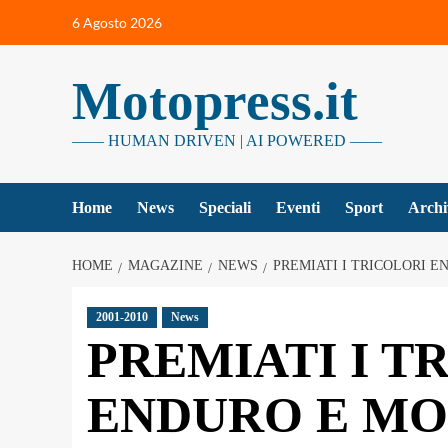
Vai
6 Agosto 2026
al
contenuto
Motopress.it
—— HUMAN DRIVEN | AI POWERED ——
Home
News
Speciali
Eventi
Sport
Archi
HOME
MAGAZINE
NEWS
PREMIATI I TRICOLORI E
2001-2010
News
PREMIATI I T
ENDURO E MOT