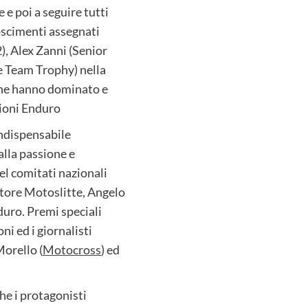
 e poi a seguire tutti
noscimenti assegnati
2), Alex Zanni (Senior
 Team Trophy) nella
che hanno dominato e
gioni Enduro
indispensabile
alla passione e
l comitati nazionali
ttore Motoslitte, Angelo
duro. Premi speciali
ni ed i giornalisti
Morello (
Motocross
) ed
he i protagonisti