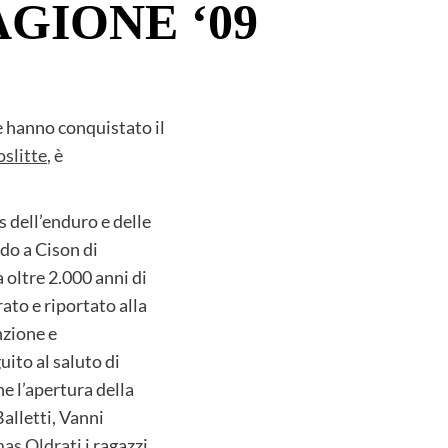
AGIONE ‘09
e hanno conquistato il
slitte
, è
s dell’enduro e delle
ndo a Cison di
 oltre 2.000 anni di
ato e riportato alla
nzione e
uito al saluto di
e l’apertura della
alletti, Vanni
as Oldrati
i ragazzi