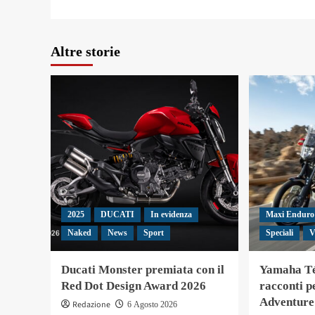
Altre storie
2025
DUCATI
In evidenza
Maxi Enduro
Naked
News
Sport
Speciali
V
Ducati Monster premiata con il
Yamaha Té
Red Dot Design Award 2026
racconti pe
Adventure
Redazione
6 Agosto 2026