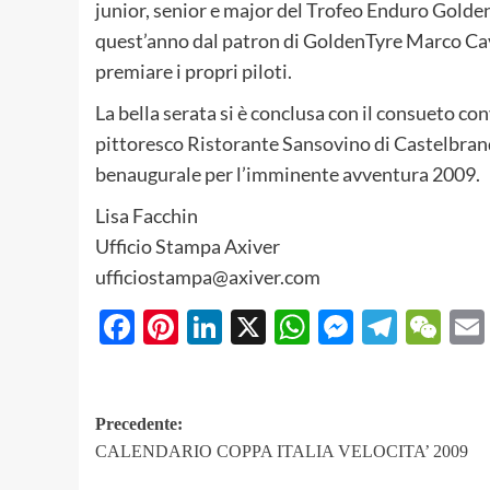
junior, senior e major del Trofeo Enduro Golden
quest’anno dal patron di GoldenTyre Marco Cav
premiare i propri piloti.
La bella serata si è conclusa con il consueto con
pittoresco Ristorante Sansovino di Castelbran
benaugurale per l’imminente avventura 2009.
Lisa Facchin
Ufficio Stampa Axiver
ufficiostampa@axiver.com
Facebook
Pinterest
LinkedIn
X
WhatsApp
Messeng
Teleg
We
Navigazione
Precedente:
CALENDARIO COPPA ITALIA VELOCITA’ 2009
articolo