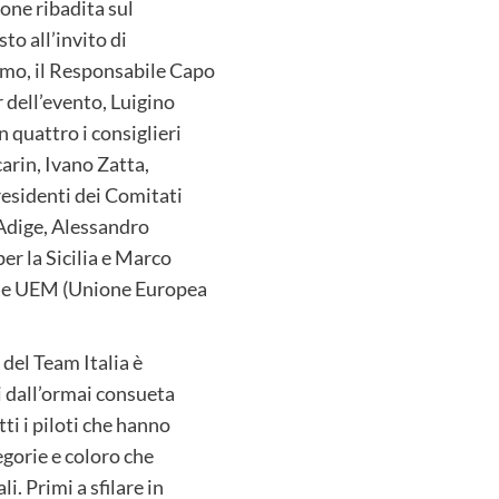
ione ribadita sul
to all’invito di
imo, il Responsabile Capo
dell’evento, Luigino
 quattro i consiglieri
arin, Ivano Zatta,
residenti dei Comitati
 Adige, Alessandro
er la Sicilia e Marco
ne UEM (Unione Europea
del Team Italia è
ti dall’ormai consueta
ti i piloti che hanno
egorie e coloro che
i. Primi a sfilare in