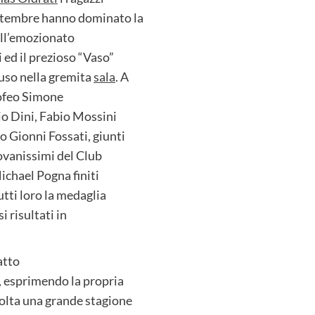
ttembre hanno dominato la
all’emozionato
 ed il prezioso “Vaso”
uso nella gremita
sala
. A
Trofeo Simone
zio Dini, Fabio Mossini
 Gionni Fossati, giunti
giovanissimi del Club
ichael Pogna finiti
utti loro la medaglia
i risultati in
atto
 esprimendo la propria
olta una grande stagione