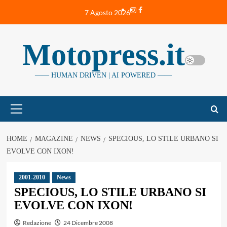
Vai
Instagram
Facebook
7 Agosto 2026
al
contenuto
Motopress.it
—— HUMAN DRIVEN | AI POWERED ——
Menu
principale
HOME
MAGAZINE
NEWS
SPECIOUS, LO STILE URBANO SI
EVOLVE CON IXON!
2001-2010
News
SPECIOUS, LO STILE URBANO SI
EVOLVE CON IXON!
Redazione
24 Dicembre 2008