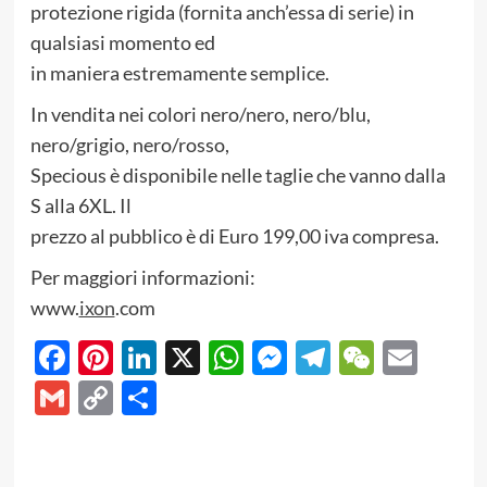
protezione rigida (fornita anch’essa di serie) in
qualsiasi momento ed
in maniera estremamente semplice.
In vendita nei colori nero/nero, nero/blu,
nero/grigio, nero/rosso,
Specious è disponibile nelle taglie che vanno dalla
S alla 6XL. Il
prezzo al pubblico è di Euro 199,00 iva compresa.
Per maggiori informazioni:
www.
ixon
.com
Facebook
Pinterest
LinkedIn
X
WhatsApp
Messenger
Telegram
WeCha
Emai
Gmail
Copy
Share
Link