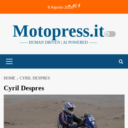
Vai
Instagram
Facebook
8 Agosto 2026
al
contenuto
Motopress.it
—— HUMAN DRIVEN | AI POWERED ——
Menu
principale
HOME
CYRIL DESPRES
Cyril Despres