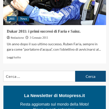
2011
News
Dakar 2011: i primi successi di Faria e Sainz.
Redazione
3 Gennaio 2011
Un anno dopo il suo ultimo successo, Ruben Faria, sempre in
gara come “portatore d’acqua”, con l’obiettivo di avvicinarsi al...
Leggi
Leggi tutto
di
più
su
Ricerca
Dakar
per:
2011:
i
primi
successi
La Newsletter di Motopress.it
di
Faria
Resta aggiornato sul mondo della Moto!
e