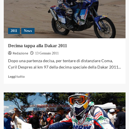
2011
News
Decima tappa alla Dakar 2011
Redazione
13 Gennaio 2011
Dopo una partenza decisa, per tentare di distanziare Coma,
Cyril Despres al km 97 della decima speciale della Dakar 2011...
Leggi
Leggi tutto
di
più
su
Decima
tappa
alla
Dakar
2011