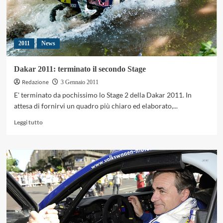
2011
News
Dakar 2011: terminato il secondo Stage
Redazione
3 Gennaio 2011
E' terminato da pochissimo lo Stage 2 della Dakar 2011. In
attesa di fornirvi un quadro più chiaro ed elaborato,...
Leggi
Leggi tutto
di
più
su
Dakar
2011:
terminato
il
secondo
Stage