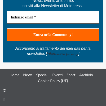
News, eventi, anteprime.
Sainz.
Iscriviti alla Newsletter di Motopress.it
Acconsento al trattamento dei miei dati per la
newsletter. [
Informativa privacy
]
Home
News
Speciali
Eventi
Sport
Archivio
Cookie Policy (UE)
Instagram
Facebook