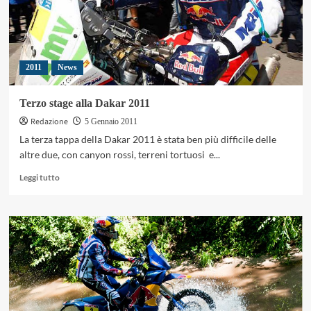
2011
News
Terzo stage alla Dakar 2011
Redazione
5 Gennaio 2011
La terza tappa della Dakar 2011 è stata ben più difficile delle
altre due, con canyon rossi, terreni tortuosi e...
Leggi
Leggi tutto
di
più
su
Terzo
stage
alla
Dakar
2011