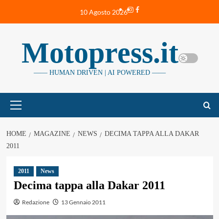
Vai
Instagram
Facebook
10 Agosto 2026
al
contenuto
Motopress.it
—— HUMAN DRIVEN | AI POWERED ——
Menu
principale
HOME
MAGAZINE
NEWS
DECIMA TAPPA ALLA DAKAR
2011
2011
News
Decima tappa alla Dakar 2011
Redazione
13 Gennaio 2011