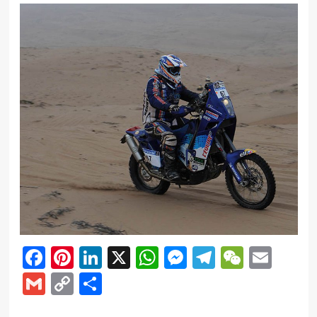
Facebook
Pinterest
LinkedIn
X
WhatsApp
Messenger
Telegram
WeCha
Emai
Gmail
Copy
Share
Link