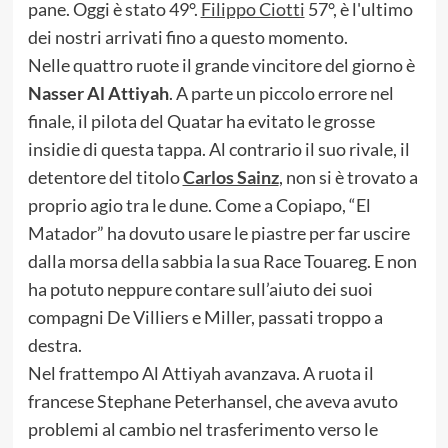
pane. Oggi è stato 49°.
Filippo Ciotti
57°, è l'ultimo
dei nostri arrivati fino a questo momento.
Nelle quattro ruote il grande vincitore del giorno è
Nasser Al Attiyah
. A parte un piccolo errore nel
finale, il pilota del Quatar ha evitato le grosse
insidie di questa tappa. Al contrario il suo rivale, il
detentore del titolo
Carlos Sainz
, non si è trovato a
proprio agio tra le dune. Come a Copiapo, “El
Matador” ha dovuto usare le piastre per far uscire
dalla morsa della sabbia la sua Race Touareg. E non
ha potuto neppure contare sull’aiuto dei suoi
compagni De Villiers e Miller, passati troppo a
destra.
Nel frattempo Al Attiyah avanzava. A ruota il
francese Stephane Peterhansel, che aveva avuto
problemi al cambio nel trasferimento verso le