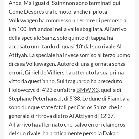
Ande. Ma i guai di Sainz non sono terminati qui.
Come Despres tra le moto, anche il pilota
Volkswagen ha commesso un errore di percorso al
km 100, infilandosi nella valle sbagliata. All’arrivo
della speciale Sainz, solo quinto di tappa, ha
accusato un ritardo di quasi 10′ dal suo rivale Al
Attiyah. La speciale ha invece sorriso al terzo uomo
di casa Volkswagen. Autore di una giornata senza
errori, Giniel de Villiers ha ottenuto la sua prima
vittoria quest’anno. Sul traguardo ha preceduto
Holowczyc di 4’23 e un’altra
BMW X3
, quella di
Stephane Peterhansel, di 5’38. Le dune di Fiambala
sono dunque state fatali per Carlos Sainz, che in
generale si ritrova dietro Al Attiyah di 12’37.
All’arrivo ha affermato che, salvo errori clamorosi
del suo rivale, ha praticamente perso la Dakar.