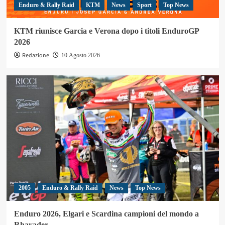
Enduro & Rally Raid
KTM
News
Sport
Top News
KTM riunisce Garcia e Verona dopo i titoli EnduroGP
2026
Redazione
10 Agosto 2026
2005
Enduro & Rally Raid
News
Top News
Enduro 2026, Elgari e Scardina campioni del mondo a
Rhayader