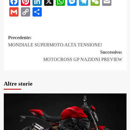
Facebook
Pinterest
LinkedIn
X
WhatsApp
Messenger
Telegram
WeCha
Emai
Gmail
Copy
Share
Link
Navigazione
Precedente:
MONDIALE SUPERMOTO:ALTA TENSIONE!
articolo
Successivo:
MOTOCROSS GP NAZIONI PREVIEW
Altre storie