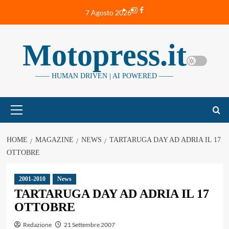
Vai
Instagram
Facebook
7 Agosto 2026
al
contenuto
Motopress.it
—— HUMAN DRIVEN | AI POWERED ——
Menu
principale
HOME
MAGAZINE
NEWS
TARTARUGA DAY AD ADRIA IL 17
OTTOBRE
2001-2010
News
TARTARUGA DAY AD ADRIA IL 17
OTTOBRE
Redazione
21 Settembre 2007