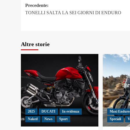
Navigazione
Precedente:
TONELLI SALTA LA SEI GIORNI DI ENDURO
articolo
Altre storie
2025
DUCATI
In evidenza
Maxi Enduro
Naked
News
Sport
Speciali
V