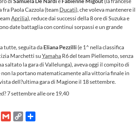
bro di
Samuela De Nardi
e
Fabienne Migout
(la francese
a fra Paola Cazzola (team
Ducati
), che voleva mantenere il
(team
Aprilia
), reduce dai successi della 8 ore di Suzuka e
no date battaglia con continui sorpassi e un grande
a tutte, seguita da
Eliana Pezzilli
(e 1^ nella classifica
tizia Marchetti su
Yamaha
R6 del team Piellemoto, senza
a saltato la gara di Vallelunga), aveva oggi il compito di
e non la portano matematicamente alla vittoria finale in
ista dell?ultima gara di Magione il 18 settembre.
d? 7 settembre alle ore 19,40
er
ram
Chat
Email
Gmail
Copy
Share
Link