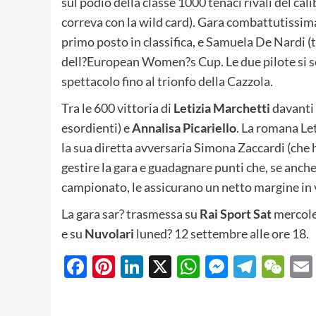
sul podio della classe 1000 tenaci rivali del cali
correva con la wild card). Gara combattutissim
primo posto in classifica, e Samuela De Nardi 
dell?European Women?s Cup. Le due pilote si so
spettacolo fino al trionfo della Cazzola.
Tra le 600 vittoria di
Letizia Marchetti
davanti 
esordienti) e
Annalisa Picariello
. La romana Le
la sua diretta avversaria Simona Zaccardi (che h
gestire la gara e guadagnare punti che, se anch
campionato, le assicurano un netto margine in v
La gara sar? trasmessa su
Rai Sport Sat
mercole
e su
Nuvolari
luned? 12 settembre alle ore 18.
Facebook
Pinterest
LinkedIn
X
WhatsApp
Messeng
Teleg
We