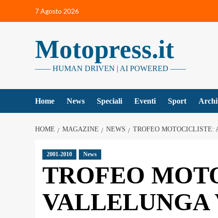
Vai
7 Agosto 2026
al
contenuto
Motopress.it
—— HUMAN DRIVEN | AI POWERED ——
Home
News
Speciali
Eventi
Sport
Archi
HOME
MAGAZINE
NEWS
TROFEO MOTOCICLISTE:
2001-2010
News
TROFEO MOTO
VALLELUNGA 