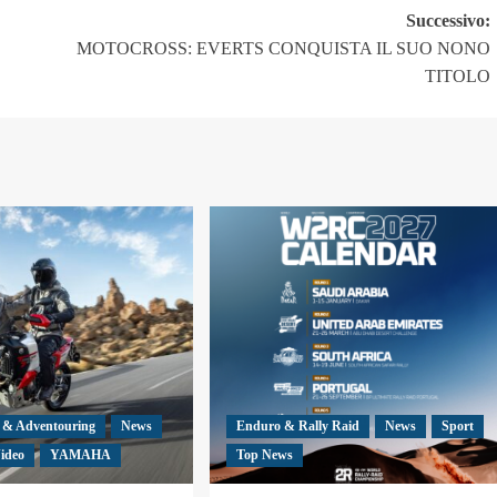
Successivo:
MOTOCROSS: EVERTS CONQUISTA IL SUO NONO
TITOLO
 & Adventouring
News
Enduro & Rally Raid
News
Sport
ideo
YAMAHA
Top News