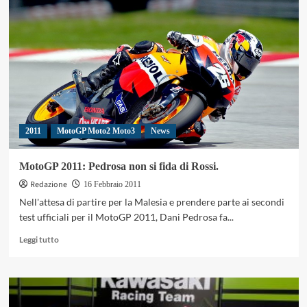
2011:
la
nuova
livrea
Yamaha
delle
moto
di
Melandri
e
2011
MotoGP Moto2 Moto3
News
Laverty.
MotoGP 2011: Pedrosa non si fida di Rossi.
Redazione
16 Febbraio 2011
Nell'attesa di partire per la Malesia e prendere parte ai secondi
test ufficiali per il MotoGP 2011, Dani Pedrosa fa...
Leggi
Leggi tutto
di
più
su
MotoGP
2011: