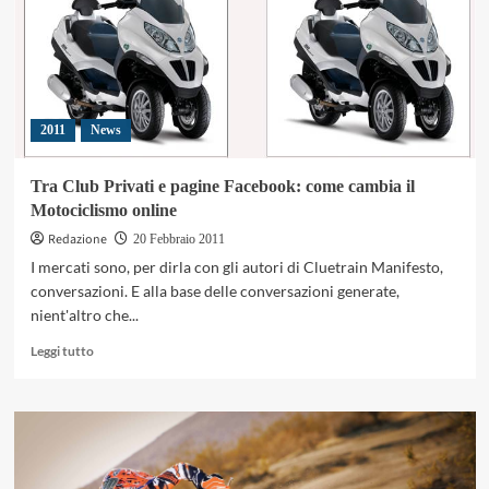
maggio
negli
States
2011
News
Tra Club Privati e pagine Facebook: come cambia il
Motociclismo online
Redazione
20 Febbraio 2011
I mercati sono, per dirla con gli autori di Cluetrain Manifesto,
conversazioni. E alla base delle conversazioni generate,
nient'altro che...
Leggi
Leggi tutto
di
più
su
Tra
Club
Privati