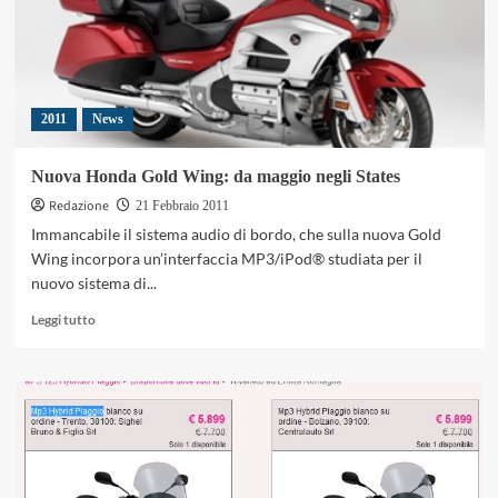
2011
News
Nuova Honda Gold Wing: da maggio negli States
Redazione
21 Febbraio 2011
Immancabile il sistema audio di bordo, che sulla nuova Gold
Wing incorpora un’interfaccia MP3/iPod® studiata per il
nuovo sistema di...
Leggi
Leggi tutto
di
più
su
Nuova
Honda
Gold
Wing:
da