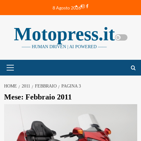
Vai
Instagram
Facebook
8 Agosto 2026
al
contenuto
Motopress.it
—— HUMAN DRIVEN | AI POWERED ——
Menu
principale
HOME
2011
FEBBRAIO
PAGINA 3
Mese:
Febbraio 2011