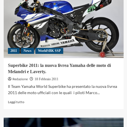
2011
News
WorldSBK SSP
Superbike 2011: la nuova livrea Yamaha delle moto di
Melandri e Laverty.
Redazione
18 Febbraio 2011
Il Team Yamaha World Superbike ha presentato la nuova livrea
2011 delle moto ufficiali con le quali i piloti Marco...
Leggi
Leggi tutto
di
più
su
Superbike