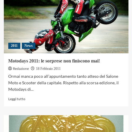
TV!
2011
News
Motodays 2011: le sorprese non finiscono mai!
Redazione
18 Febbraio 2011
Ormai manca poco all’appuntamento tanto atteso del Salone
Moto e Scooter della capitale. Rispetto alla scorsa edizione, il
Motodays di...
Leggi
Leggi tutto
di
più
su
Motodays
2011:
le