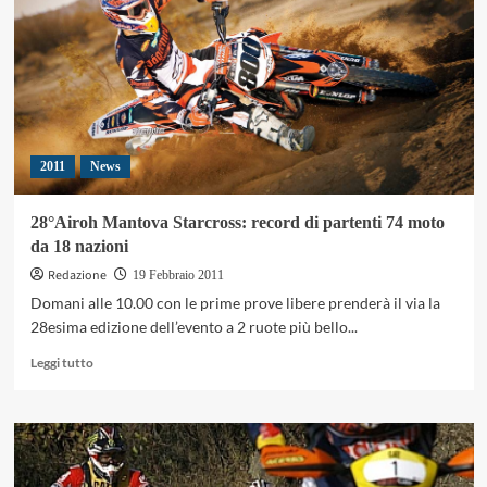
e
pagine
Facebook:
come
cambia
il
Motociclismo
online
2011
News
28°Airoh Mantova Starcross: record di partenti 74 moto
da 18 nazioni
Redazione
19 Febbraio 2011
Domani alle 10.00 con le prime prove libere prenderà il via la
28esima edizione dell’evento a 2 ruote più bello...
Leggi
Leggi tutto
di
più
su
28°Airoh
Mantova
Starcross: