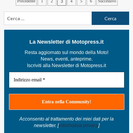
Paginazione
3
Precedente
1
2
4
5
6
Successivo
2011:
Kawasaki
degli
Racing
Ricerca
articoli
Team
per:
La Newsletter di Motopress.it
Resta aggiornato sul mondo della Moto!
News, eventi, anteprime.
Iscriviti alla Newsletter di Motopress.it
Acconsento al trattamento dei miei dati per la
newsletter. [
Informativa privacy
]