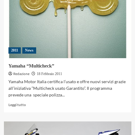
sorprese
non
finiscono
mai!
2011
News
Yamaha “Multicheck”
Redazione
18 Febbraio 2011
Yamaha Motor Italia certifica l’usato e offre nuovi servizi grazie
all’iniziativa “Multicheck usato Garantito”. Il programma
prevede una speciale polizza...
Leggi
Leggi tutto
di
più
su
Yamaha
“Multicheck”