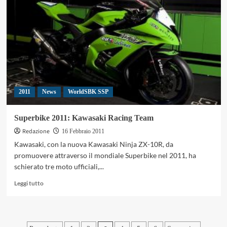
Pedrosa
non
si
fida
di
Rossi.
2011
News
WorldSBK SSP
Superbike 2011: Kawasaki Racing Team
Redazione
16 Febbraio 2011
Kawasaki, con la nuova Kawasaki Ninja ZX-10R, da
promuovere attraverso il mondiale Superbike nel 2011, ha
schierato tre moto ufficiali,...
Leggi
Leggi tutto
di
più
su
Superbike