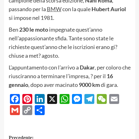
campione della scorsa edizione,
Nani Roma
,
passando per la
BMW
con la quale
Hubert Auriol
si impose nel 1981.
Ben
230 le moto
impegnate quest’anno
nell’appassionante sfida. Tante sono state le
richieste quest’anno che le iscrizioni erano gi?
chiuse a met? agosto.
L’appuntamento con l’arrivo a
Dakar
, per coloro che
riusciranno a terminare l’impresa, ? per il
16
gennaio
, dopo aver macinato
9000 km
di gara.
Facebook
Pinterest
LinkedIn
X
WhatsApp
Messenger
Telegram
WeCha
Emai
Gmail
Copy
Share
Link
Navigazione
Precedente: