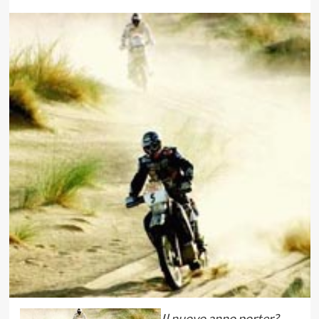
Il
nuovo
anno porter?