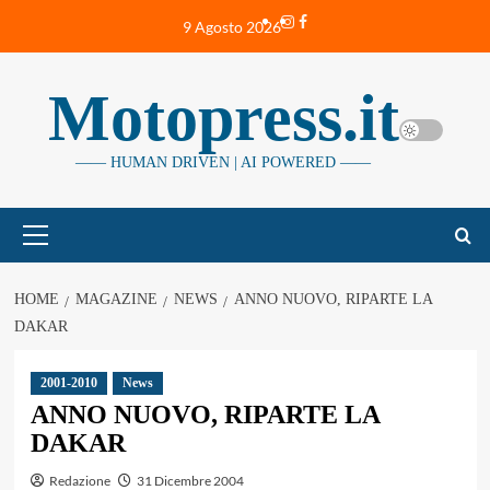
Vai
Instagram
Facebook
9 Agosto 2026
al
contenuto
Motopress.it
—— HUMAN DRIVEN | AI POWERED ——
Menu
principale
HOME
MAGAZINE
NEWS
ANNO NUOVO, RIPARTE LA
DAKAR
2001-2010
News
ANNO NUOVO, RIPARTE LA
DAKAR
Redazione
31 Dicembre 2004