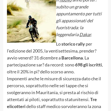
subito un grande
appuntamento per tutti
gli appassionati del
fuoristrada: la
leggendaria
Dakar
.
Lo
storico rally
per
l’edizione del 2005, la ventisettesima, prender?
avvio venerd? 31 dicembre a
Barcellona
. La
partecipazione sar? da record: sono
698 gli iscritti
,
oltre il 20% in pi? dello scorso anno.
Imponenti anche le misure di sicurezza dato che il
percorso, soprattutto nelle sei tappe che si
svolgeranno in Mauritania, si presta al rischio di
attentati ai piloti, soprattutto statunitensi.
Tre
elicotteri
dello staff medico sorvoleranno la zona