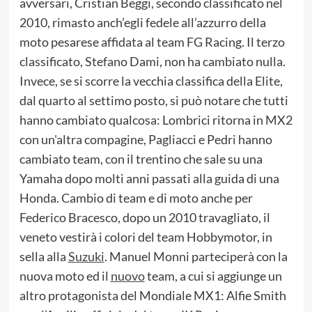
avversari, Cristian Beggi, secondo classificato nel
2010, rimasto anch’egli fedele all’azzurro della
moto pesarese affidata al team FG Racing. Il terzo
classificato, Stefano Dami, non ha cambiato nulla.
Invece, se si scorre la vecchia classifica della Elite,
dal quarto al settimo posto, si può notare che tutti
hanno cambiato qualcosa: Lombrici ritorna in MX2
con un'altra compagine, Pagliacci e Pedri hanno
cambiato team, con il trentino che sale su una
Yamaha dopo molti anni passati alla guida di una
Honda. Cambio di team e di moto anche per
Federico Bracesco, dopo un 2010 travagliato, il
veneto vestirà i colori del team Hobbymotor, in
sella alla
Suzuki
. Manuel Monni parteciperà con la
nuova moto ed il
nuovo
team, a cui si aggiunge un
altro protagonista del Mondiale MX1: Alfie Smith