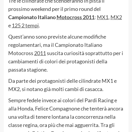
Tre le cilindrate che scenderanno in pista il
prossimo weekend per il primo round del
Campionato Italiano
Motocross 2011
:
MX1
,
MX2
e
125 2 tempi
.
Quest’anno sono previste alcune modifiche
regolamentari, ma il Campionato Italiano
Motocross
2011
suscita curiosità soprattutto per i
cambiamenti di colori dei protagonisti della
passata stagione.
Da parte dei protagonisti delle cilindrate MX1 e
MX2, si notano già molti cambi di casacca.
Sempre fedele invece ai colori del Pardi Racing e
alla Honda, Felice Compagnone che tenterà ancora
una volta di tenere lontana la concorrenza nella
classe regina, ora più che mai agguerrita. Tra gli