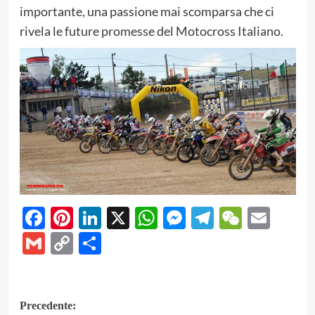
importante, una passione mai scomparsa che ci
rivela le future promesse del Motocross Italiano.
Facebook
Pinterest
LinkedIn
X
WhatsApp
Messenger
Telegram
WeCha
Emai
Gmail
Copy
Share
Link
Navigazione
Precedente: