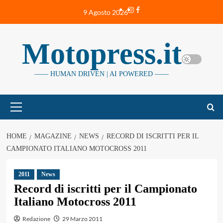
Vai
Instagram
Facebook
9 Agosto 2026
al
contenuto
Motopress.it
—— HUMAN DRIVEN | AI POWERED ——
Menu
principale
HOME
MAGAZINE
NEWS
RECORD DI ISCRITTI PER IL
CAMPIONATO ITALIANO MOTOCROSS 2011
2011
News
Record di iscritti per il Campionato
Italiano Motocross 2011
Redazione
29 Marzo 2011