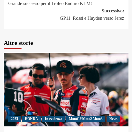
Grande successo per il Trofeo Enduro KTM!
articolo
Successivo:
GP11: Rossi e Hayden verso Jerez
Altre storie
2025
HONDA
In evidenza
MotoGP Moto2 Moto3
News