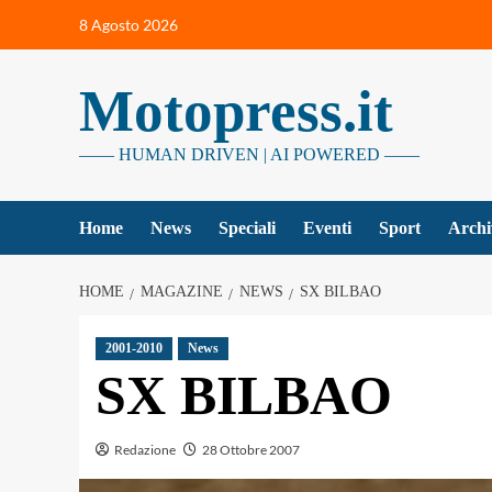
Vai
8 Agosto 2026
al
contenuto
Motopress.it
—— HUMAN DRIVEN | AI POWERED ——
Home
News
Speciali
Eventi
Sport
Archi
HOME
MAGAZINE
NEWS
SX BILBAO
2001-2010
News
SX BILBAO
Redazione
28 Ottobre 2007