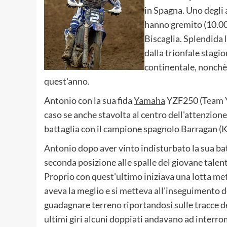
in Spagna. Uno degli 
hanno gremito (10.000
Biscaglia. Splendida 
dalla trionfale stagi
continentale, nonchè i
quest'anno.
Antonio con la sua fida
Yamaha
YZF250 (Team Ya
caso se anche stavolta al centro dell'attenzione,
battaglia con il campione spagnolo Barragan (
Antonio dopo aver vinto indisturbato la sua batte
seconda posizione alle spalle del giovane tale
Proprio con quest'ultimo iniziava una lotta metr
aveva la meglio e si metteva all'inseguimento d
guadagnare terreno riportandosi sulle tracce del
ultimi giri alcuni doppiati andavano ad inter