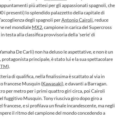
appuntamenti più attesi per gli appassionati spagnoli, che
 i presenti) lo splendido palazzetto della capitale di
l'accoglienza degli spagnoli per
Antonio Cairoli
, reduce
one nel mondiale
MX2
, campione in carica del Supercross
n testa alla classifica provvisoria della 'serie' di
maha De Carli) non ha deluso le aspettative, e non è un
 protagonista principale, è stato lui e la sua spettacolare
KTM
).
ria di qualifica, nella finalissima è scattato al via in
nto francese Musquin (
Kawasaki
), e davanti a Barragan.
o per metro per i primi quattro giri circa, poi Cairoli
el fuggitivo Musquin. Tony riusciva giro dopo giro a
 francese, e si profilava un finale incandescente, ma negli
rompere il ritmo del campione del mondo concedendo a