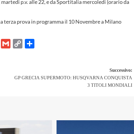
martedi p.v. alle 22, e da Sportitalia mercoledi (orario da
a terza prova in programma il 10 Novembre a Milano
er
ram
Chat
Email
Gmail
Copy
Share
Link
Successivo:
GP GRECIA SUPERMOTO: HUSQVARNA CONQUISTA
3 TITOLI MONDIALI