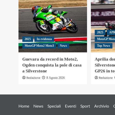
2025
APR
2025
In evidenza
MotoGP Mot
MotoGP Moto2 Moto3
News
Top News
Guevara da record in Moto2,
Aprilia do
Ogden conquista la pole di casa
Silverston
a Silverstone
GP26 in to
Redazione
Redazione
8 Agosto 2026
Home
News
Speciali
Eventi
Sport
Archivio