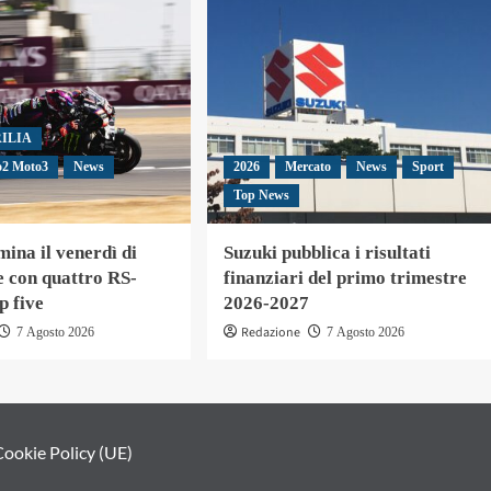
ILIA
o2 Moto3
News
2026
Mercato
News
Sport
Top News
mina il venerdì di
Suzuki pubblica i risultati
e con quattro RS-
finanziari del primo trimestre
p five
2026-2027
Redazione
7 Agosto 2026
7 Agosto 2026
Cookie Policy (UE)