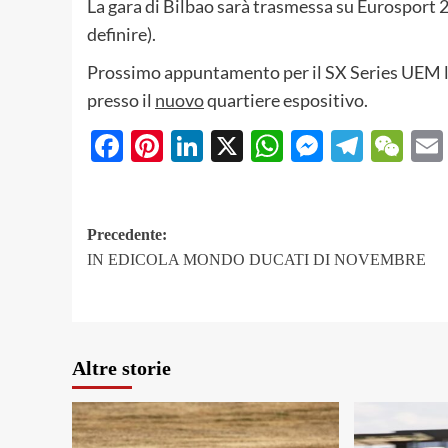
La gara di Bilbao sarà trasmessa su Eurosport 2 
definire).
Prossimo appuntamento per il SX Series UEM l
presso il
nuovo
quartiere espositivo.
Facebook
Pinterest
LinkedIn
X
WhatsApp
Messeng
Teleg
We
Navigazione
Precedente:
IN EDICOLA MONDO DUCATI DI NOVEMBRE
articolo
Altre storie