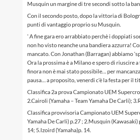
Musquin un margine di tre secondi sotto la band
Con il secondo posto, dopo la vittoria di Bologna
punti di vantaggio proprio su Musquin.
' A fine gara ero arrabbiato perchè i doppiati s
non ho visto neanche una bandiera azzurra! Com
mancato. Con Jonathan (Barragan) abbiamo 'sport
Ora la prossima è a Milano e spero di riuscire a 
finora non è mai stato possibile… per mancanza 
pausa… a proposito, venerdi c'è la festa per il ti
Classifica 2a prova Campionato UEM Supercros
2.Cairoli (Yamaha – Team Yamaha De Carli); 3.R
Classifica provvisoria Campionato UEM Supercr
Yamaha De Carli) p.27 ; 2.Musquin (Kawasaki) p
14; 5.Izoird (Yamaha)p. 14.