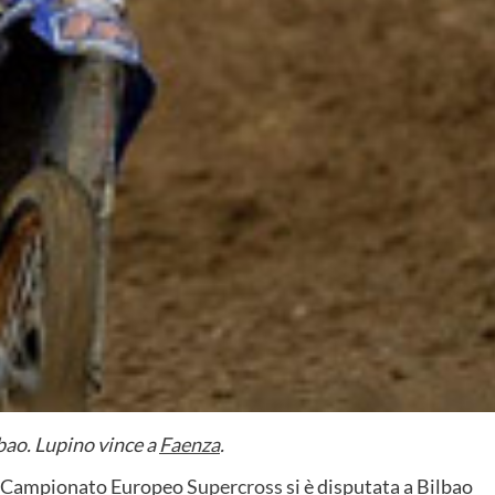
bao. Lupino vince a
Faenza
.
l Campionato Europeo
Supercross
si è disputata a Bilbao