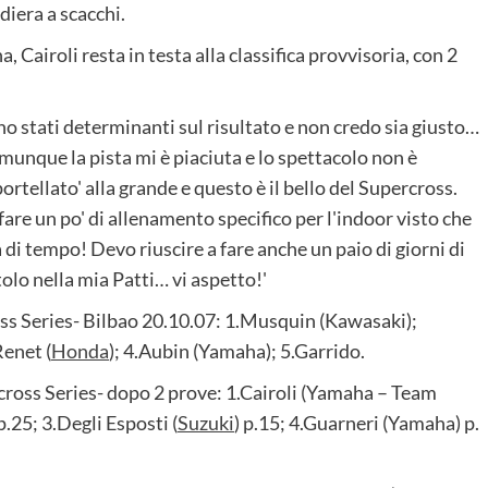
iera a scacchi.
, Cairoli resta in testa alla classifica provvisoria, con 2
ono stati determinanti sul risultato e non credo sia giusto…
unque la pista mi è piaciuta e lo spettacolo non è
ellato' alla grande e questo è il bello del Supercross.
fare un po' di allenamento specifico per l'indoor visto che
di tempo! Devo riuscire a fare anche un paio di giorni di
tolo nella mia Patti… vi aspetto!'
s Series- Bilbao 20.10.07: 1.Musquin (Kawasaki);
enet (
Honda
); 4.Aubin (Yamaha); 5.Garrido.
oss Series- dopo 2 prove: 1.Cairoli (Yamaha – Team
.25; 3.Degli Esposti (
Suzuki
) p.15; 4.Guarneri (Yamaha) p.