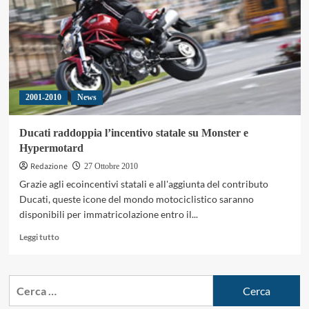
698
Mono
Nera,
motard
totale
in
livrea
2001-2010
News
black
Ducati raddoppia l’incentivo statale su Monster e
Hypermotard
Redazione
27 Ottobre 2010
Grazie agli ecoincentivi statali e all'aggiunta del contributo
Ducati, queste icone del mondo motociclistico saranno
disponibili per immatricolazione entro il...
Leggi
Leggi tutto
di
più
su
Ricerca
Ducati
per:
raddoppia