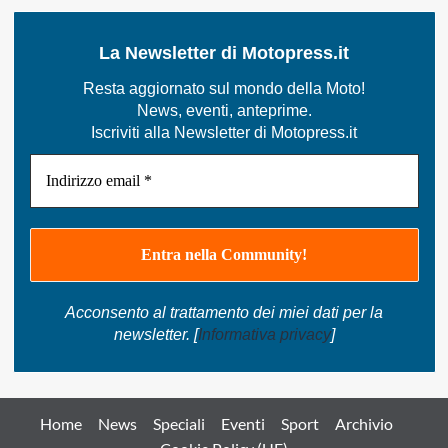
l’incentivo
statale
su
La Newsletter di Motopress.it
Monster
e
Resta aggiornato sul mondo della Moto!
Hypermotard
News, eventi, anteprime.
Iscriviti alla Newsletter di Motopress.it
Acconsento al trattamento dei miei dati per la
newsletter. [
Informativa privacy
]
Home
News
Speciali
Eventi
Sport
Archivio