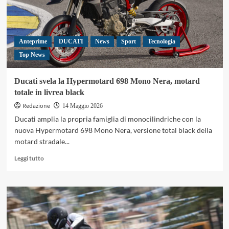
Anteprime
DUCATI
News
Sport
Tecnologia
Top News
Ducati svela la Hypermotard 698 Mono Nera, motard
totale in livrea black
Redazione
14 Maggio 2026
Ducati amplia la propria famiglia di monocilindriche con la
nuova Hypermotard 698 Mono Nera, versione total black della
motard stradale...
Leggi
Leggi tutto
di
più
su
Ducati
svela
la
Hypermotard