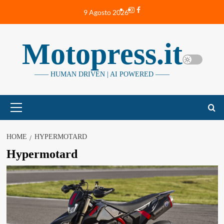
Vai
Instagram
Facebook
9 Agosto 2026
al
contenuto
Motopress.it
—— HUMAN DRIVEN | AI POWERED ——
Menu
principale
HOME
HYPERMOTARD
Hypermotard