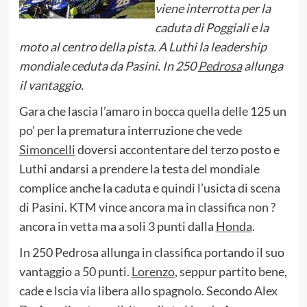
viene interrotta per la
caduta di Poggiali e la
moto al centro della pista. A Luthi la leadership
mondiale ceduta da Pasini. In 250
Pedrosa
allunga
il vantaggio.
Gara che lascia l’amaro in bocca quella delle 125 un
po’ per la prematura interruzione che vede
Simoncelli
doversi accontentare del terzo posto e
Luthi andarsi a prendere la testa del mondiale
complice anche la caduta e quindi l’usicta di scena
di Pasini. KTM vince ancora ma in classifica non ?
ancora in vetta ma a soli 3 punti dalla
Honda
.
In 250 Pedrosa allunga in classifica portando il suo
vantaggio a 50 punti.
Lorenzo
, seppur partito bene,
cade e lscia via libera allo spagnolo. Secondo Alex