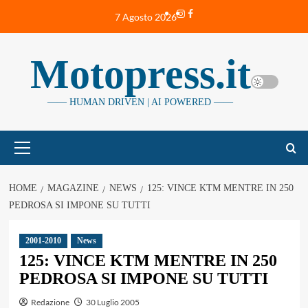
Vai
Instagram
Facebook
7 Agosto 2026
al
contenuto
Motopress.it
—— HUMAN DRIVEN | AI POWERED ——
Menu
principale
HOME
MAGAZINE
NEWS
125: VINCE KTM MENTRE IN 250
PEDROSA SI IMPONE SU TUTTI
2001-2010
News
125: VINCE KTM MENTRE IN 250
PEDROSA SI IMPONE SU TUTTI
Redazione
30 Luglio 2005