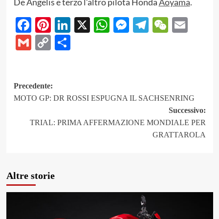
De Angelis e terzo l’altro pilota Honda
Aoyama
.
Facebook
Pinterest
LinkedIn
X
WhatsApp
Messenger
Telegram
WeCha
Emai
Gmail
Copy
Share
Link
Navigazione
Precedente:
MOTO GP: DR ROSSI ESPUGNA IL SACHSENRING
articolo
Successivo:
TRIAL: PRIMA AFFERMAZIONE MONDIALE PER
GRATTAROLA
Altre storie