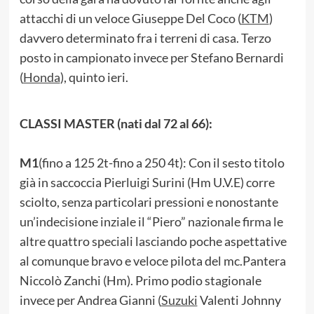
attacchi di un veloce Giuseppe Del Coco (
KTM
)
davvero determinato fra i terreni di casa. Terzo
posto in campionato invece per Stefano Bernardi
(
Honda
), quinto ieri.
CLASSI MASTER (nati dal 72 al 66):
M1
(fino a 125 2t-fino a 250 4t): Con il sesto titolo
già in saccoccia Pierluigi Surini (Hm U.V.E) corre
sciolto, senza particolari pressioni e nonostante
un’indecisione inziale il “Piero” nazionale firma le
altre quattro speciali lasciando poche aspettative
al comunque bravo e veloce pilota del mc.Pantera
Niccolò Zanchi (Hm). Primo podio stagionale
invece per Andrea Gianni (
Suzuki
Valenti Johnny