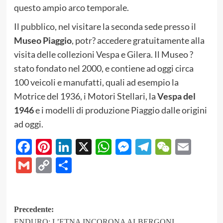
questo ampio arco temporale.
Il pubblico, nel visitare la seconda sede presso il
Museo Piaggio
, potr? accedere gratuitamente alla
visita delle collezioni Vespa e Gilera. Il Museo ?
stato fondato nel 2000, e contiene ad oggi circa
100 veicoli e manufatti, quali ad esempio la
Motrice del 1936, i Motori Stellari, la
Vespa del
1946
e i modelli di produzione Piaggio dalle origini
ad oggi.
Facebook
Pinterest
LinkedIn
X
WhatsApp
Messenger
Telegram
WeCha
Emai
Gmail
Copy
Share
Link
Navigazione
Precedente:
ENDURO: L’ETNA INCORONA ALBERGONI