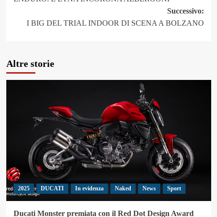
articolo
Successivo:
I BIG DEL TRIAL INDOOR DI SCENA A BOLZANO
Altre storie
2025
DUCATI
In evidenza
Naked
News
Sport
Ducati Monster premiata con il Red Dot Design Award