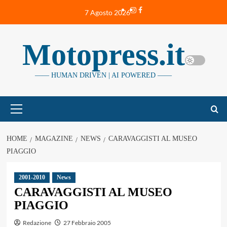
Vai
Instagram
Facebook
7 Agosto 2026
al
contenuto
Motopress.it
—— HUMAN DRIVEN | AI POWERED ——
Menu
principale
HOME
MAGAZINE
NEWS
CARAVAGGISTI AL MUSEO
PIAGGIO
2001-2010
News
CARAVAGGISTI AL MUSEO
PIAGGIO
Redazione
27 Febbraio 2005