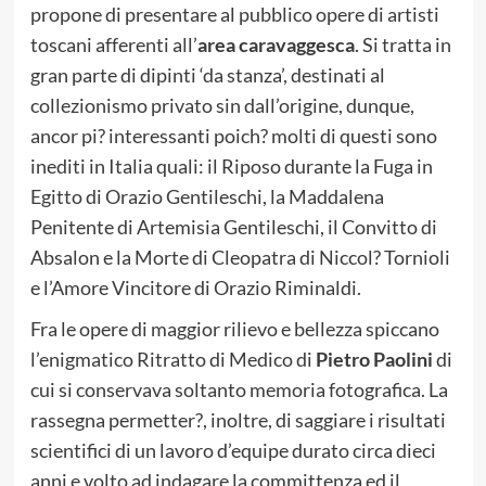
propone di presentare al pubblico opere di artisti
toscani afferenti all’
area caravaggesca
. Si tratta in
gran parte di dipinti ‘da stanza’, destinati al
collezionismo privato sin dall’origine, dunque,
ancor pi? interessanti poich? molti di questi sono
inediti in Italia quali: il Riposo durante la Fuga in
Egitto di Orazio Gentileschi, la Maddalena
Penitente di Artemisia Gentileschi, il Convitto di
Absalon e la Morte di Cleopatra di Niccol? Tornioli
e l’Amore Vincitore di Orazio Riminaldi.
Fra le opere di maggior rilievo e bellezza spiccano
l’enigmatico Ritratto di Medico di
Pietro Paolini
di
cui si conservava soltanto memoria fotografica. La
rassegna permetter?, inoltre, di saggiare i risultati
scientifici di un lavoro d’equipe durato circa dieci
anni e volto ad indagare la committenza ed il