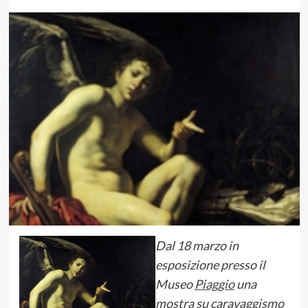
Dal 18 marzo in
esposizione presso il
Museo
Piaggio
una
mostra su caravaggismo