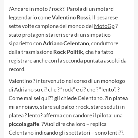
?Andare in moto ? rock?. Parola di un motard
leggendario come
Valentino Rossi
. Il pesarese
sette volte campione del mondo del
MotoGp
?
stato protagonista ieri sera di un simpatico
siparietto con
Adriano Celentano
, conduttore
della trasmissione
Rock Politik
, che ha fatto
registrare anche con la seconda puntata ascolti da
record.
Valentino ? intervenuto nel corso di un monologo
di Adriano su ci? che ? “rock” e ci? che ? “lento”. ?
Come mai sei qui?? gli chiede Celentano. ?In platea
mi annoiavo, stare sul palco ? rock, stare seduti in
platea ? lento? afferma con candore il pilota: una
piccola gaffe
. ?Vuoi dire che loro – replica
Celentano indicando gli spettatori – sono lenti??.