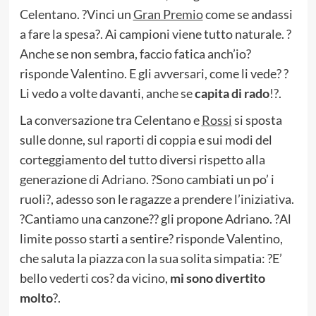
Celentano. ?Vinci un
Gran Premio
come se andassi
a fare la spesa?. Ai campioni viene tutto naturale. ?
Anche se non sembra, faccio fatica anch’io?
risponde Valentino. E gli avversari, come li vede? ?
Li vedo a volte davanti, anche se
capita di rado
!?.
La conversazione tra Celentano e
Rossi
si sposta
sulle donne, sul raporti di coppia e sui modi del
corteggiamento del tutto diversi rispetto alla
generazione di Adriano. ?Sono cambiati un po’ i
ruoli?, adesso son le ragazze a prendere l’iniziativa.
?Cantiamo una canzone?? gli propone Adriano. ?Al
limite posso starti a sentire? risponde Valentino,
che saluta la piazza con la sua solita simpatia: ?E’
bello vederti cos? da vicino,
mi sono divertito
molto
?.