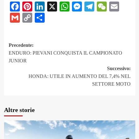
Facebook
Pinterest
LinkedIn
X
WhatsApp
Messenger
Telegram
WeCha
Emai
Gmail
Copy
Share
Link
Navigazione
Precedente:
ENDURO: PIEVANI CONQUISTA IL CAMPIONATO
articolo
JUNIOR
Successivo:
HONDA: UTILE IN AUMENTO DEL 7,4% NEL
SETTORE MOTO
Altre storie