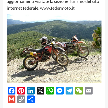
aggiornamenti visitate la sezione Turismo del sito
internet federale,
www.federmoto.it
Facebook
Pinterest
LinkedIn
X
WhatsApp
Messenger
Telegram
WeCha
Emai
Gmail
Copy
Share
Link