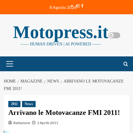
Vai
Instagram
Facebook
8 Agosto 2026
al
contenuto
Motopress.it
—— HUMAN DRIVEN | AI POWERED ——
Menu
principale
HOME
MAGAZINE
NEWS
ARRIVANO LE MOTOVACANZE
FMI 2011!
2011
News
Arrivano le Motovacanze FMI 2011!
Redazione
1 Aprile 2011